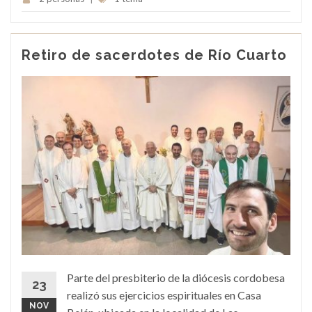
Retiro de sacerdotes de Río Cuarto
Parte del presbiterio de la diócesis cordobesa
23
realizó sus ejercicios espirituales en Casa
NOV