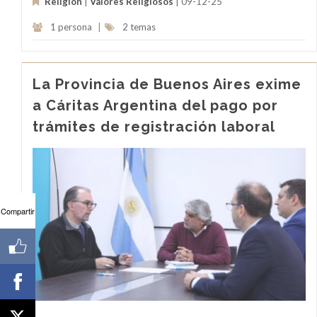
Religión
|
Valores Religiosos
| 09-12-25
1 persona
|
2 temas
La Provincia de Buenos Aires exime
a Cáritas Argentina del pago por
trámites de registración laboral
Compartir