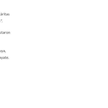
áritas
".
estaron
uya,
ayate.