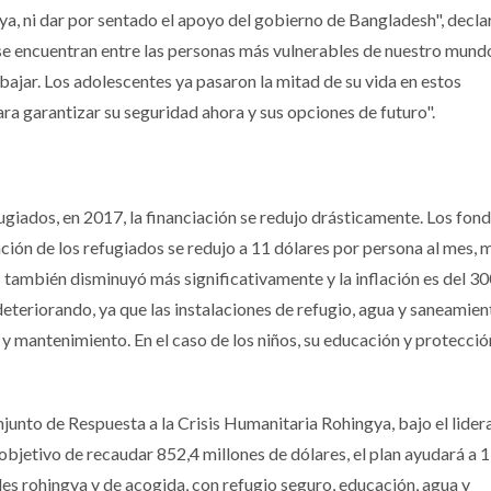
a, ni dar por sentado el apoyo del gobierno de Bangladesh", decla
 se encuentran entre las personas más vulnerables de nuestro mundo
abajar. Los adolescentes ya pasaron la mitad de su vida en estos
 garantizar su seguridad ahora y sus opciones de futuro".
ugiados, en 2017, la financiación se redujo drásticamente. Los fon
ción de los refugiados se redujo a 11 dólares por persona al mes, 
s también disminuyó más significativamente y la inflación es del 3
eteriorando, ya que las instalaciones de refugio, agua y saneamien
 mantenimiento. En el caso de los niños, su educación y protecció
junto de Respuesta a la Crisis Humanitaria Rohingya, bajo el lide
objetivo de recaudar 852,4 millones de dólares, el plan ayudará a 1
es rohingya y de acogida, con refugio seguro, educación, agua y