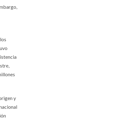
 embargo,
los
tuvo
sistencia
stre,
illones
origen y
rnacional
ión