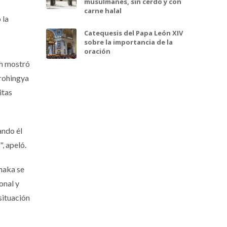
musulmanes, sin cerdo y con
carne halal
 la
Catequesis del Papa León XIV
sobre la importancia de la
oración
sh mostró
 rohingya
itas
ando él
, apeló.
haka se
onal y
situación