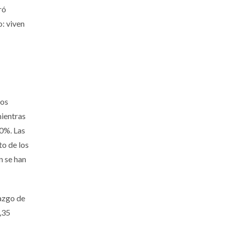
ró
: viven
dos
mientras
00%. Las
to de los
n se han
razgo de
,35