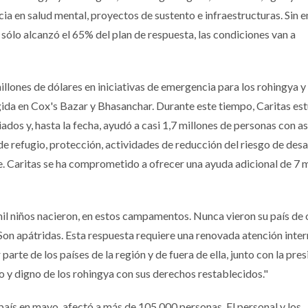
ia en salud mental, proyectos de sustento e infraestructuras. Sin
 sólo alcanzó el 65% del plan de respuesta, las condiciones van a
llones de dólares en iniciativas de emergencia para los rohingya y 
da en Cox's Bazar y Bhasanchar. Durante este tiempo, Caritas es
iados y, hasta la fecha, ayudó a casi 1,7 millones de personas con a
de refugio, protección, actividades de reducción del riesgo de desa
e. Caritas se ha comprometido a ofrecer una ayuda adicional de 7 m
mil niños nacieron, en estos campamentos. Nunca vieron su país de 
"Son apátridas. Esta respuesta requiere una renovada atención inte
 parte de los países de la región y de fuera de ella, junto con la pres
y digno de los rohingya con sus derechos restablecidos."
 país en mayo, afectó a más de 105.000 personas. El personal y los