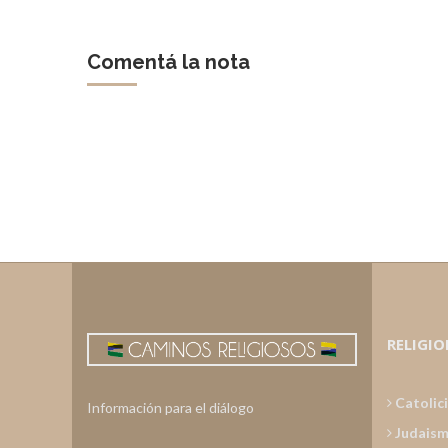
Comentá la nota
RELIGIO
Catolic
Información para el diálogo
Judais