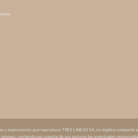
nismo
ias y expresiones que reproduce TRES LINEAS SA, no implica compartir
s mismas, corriendo por cuenta de sus autores las eventuales responsabi