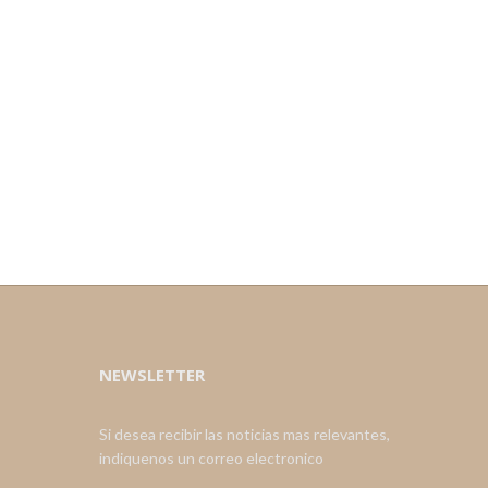
NEWSLETTER
Si desea recibir las noticias mas relevantes,
indiquenos un correo electronico