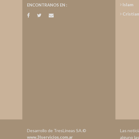
Islam
ENCONTRANOS EN :
Cristia
Desarrollo de TresLineas SA.©
Las notic
www.3lservicios.com.ar
alguno la