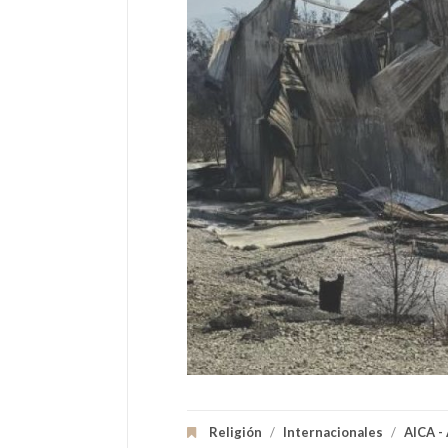
Religión
/
Internacionales
/
AICA -