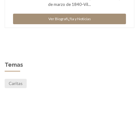
de marzo de 1840–Vil...
Ver Biografï¿½a y Noticias
Temas
Caritas