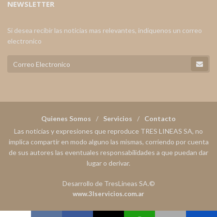
NEWSLETTER
Si desea recibir las noticias mas relevantes, indiquenos un correo
electronico
Quienes Somos
Servicios
Contacto
Las noticias y expresiones que reproduce TRES LINEAS SA, no
implica compartir en modo alguno las mismas, corriendo por cuenta
de sus autores las eventuales responsabilidades a que puedan dar
lugar o derivar.
Desarrollo de TresLineas SA.©
www.3lservicios.com.ar