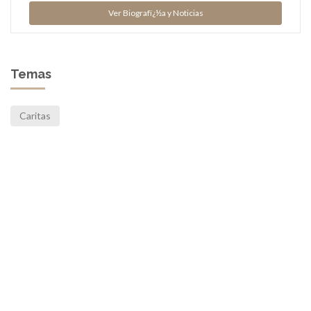
Ver Biografï¿½a y Noticias
Temas
Caritas