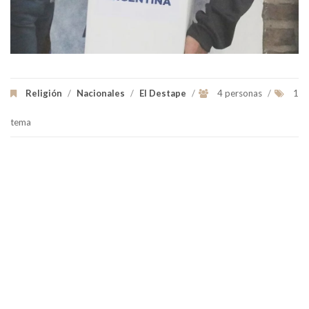
Religión
/
Nacionales
/
El Destape
/
4 personas
/
1
tema