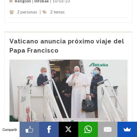
Religión
|
Infobae
| 10-03-23
2 personas
|
2 temas
Vaticano anuncia próximo viaje del
Papa Francisco
Compartir
El Vaticano informó que el
Papa Francisco
realizará un