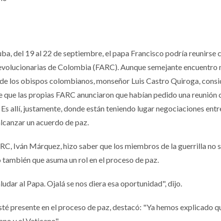
a, del 19 al 22 de septiembre, el papa Francisco podría reunirse 
Revolucionarias de Colombia (FARC). Aunque semejante encuentro 
te de los obispos colombianos, monseñor Luis Castro Quiroga, cons
de que las propias FARC anunciaron que habían pedido una reunión c
. Es allí, justamente, donde están teniendo lugar negociaciones entr
lcanzar un acuerdo de paz.
ARC, Iván Márquez, hizo saber que los miembros de la guerrilla no 
o también que asuma un rol en el proceso de paz.
udar al Papa. Ojalá se nos diera esa oportunidad", dijo.
esté presente en el proceso de paz, destacó: "Ya hemos explicado q
no y el Vaticano".