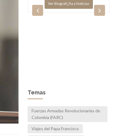
Ver Biografï¿½a y Noticias
(Birán,
de 1931),
Benedi
 es un...
PP.
ias
V
Temas
Fuerzas Armadas Revolucionarias de
Colombia (FARC)
Viajes del Papa Francisco