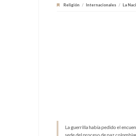
Religión
/
Internacionales
/
La Nac
La guerrilla había pedido el encuen
sede del proceso de paz colombia