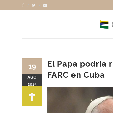
El Papa podría 
19
FARC en Cuba
AGO
CASTRO
BENEDICTO XVI
2015