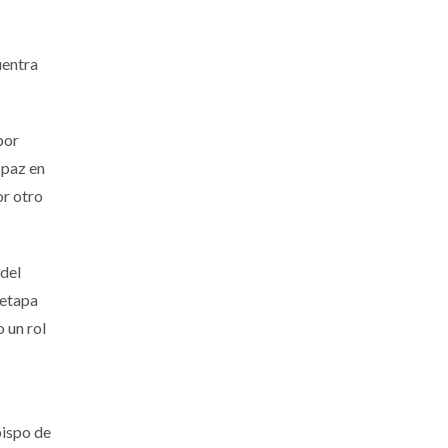
uentra
por
 paz en
or otro
 del
 etapa
 un rol
bispo de