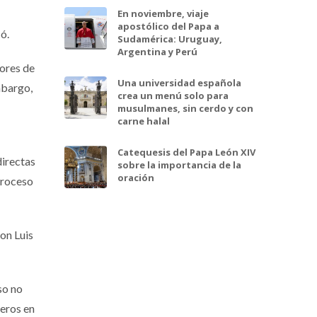
En noviembre, viaje
apostólico del Papa a
ó.
Sudamérica: Uruguay,
Argentina y Perú
ores de
Una universidad española
mbargo,
crea un menú solo para
musulmanes, sin cerdo y con
carne halal
Catequesis del Papa León XIV
directas
sobre la importancia de la
oración
proceso
on Luis
so no
leros en