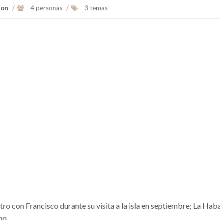
ion
/
4 personas
/
3 temas
tro con Francisco durante su visita a la isla en septiembre; La Haba
no