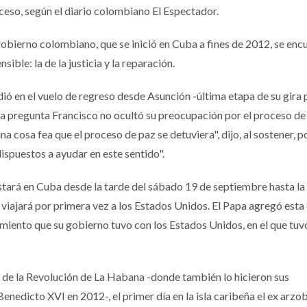
ceso, según el diario colombiano El Espectador.
gobierno colombiano, que se inició en Cuba a fines de 2012, se enc
sible: la de la justicia y la reparación.
ió en el vuelo de regreso desde Asunción -última etapa de su gira 
na pregunta Francisco no ocultó su preocupación por el proceso de
 una cosa fea que el proceso de paz se detuviera", dijo, al sostener, p
spuestos a ayudar en este sentido".
stará en Cuba desde la tarde del sábado 19 de septiembre hasta la
í viajará por primera vez a los Estados Unidos. El Papa agregó esta
iento que su gobierno tuvo con los Estados Unidos, en el que tuvo
a de la Revolución de La Habana -donde también lo hicieron sus
enedicto XVI en 2012-, el primer día en la isla caribeña el ex arzo