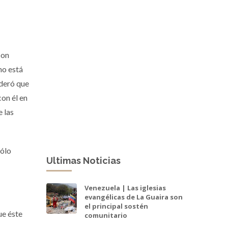
con
no está
ideró que
on él en
e las
sólo
Ultimas Noticias
Venezuela | Las iglesias
evangélicas de La Guaira son
el principal sostén
ue éste
comunitario