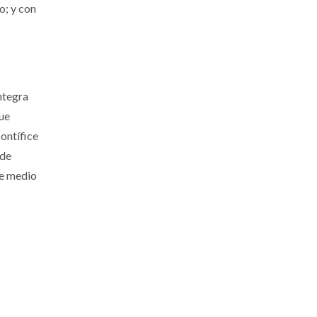
o; y con
integra
que
pontífice
 de
de medio