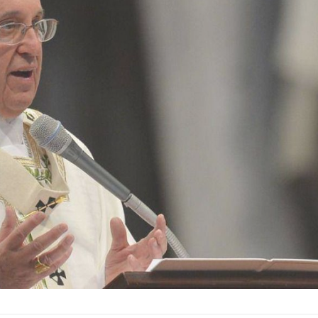
Raúl Modesto Castro Ruz 
Fue el primer Papa americano es el
Holguín, Cuba, 3 de junio 
jesuita argentino Jorge Mario
conocido como Raúl Castro,
Bergoglio, arzobispo de Buenos A...
Ver Biografï¿½a y Notic
Ver Biografï¿½a y Noticias