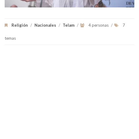
Religión
/
Nacionales
/
Telam
/
4 personas
/
7
temas