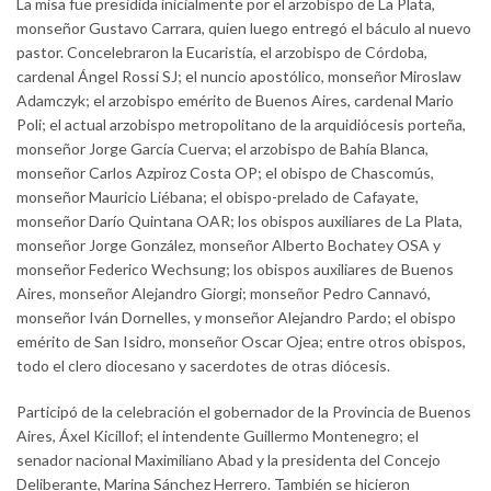
La misa fue presidida inicialmente por el arzobispo de La Plata,
monseñor Gustavo Carrara, quien luego entregó el báculo al nuevo
pastor. Concelebraron la Eucaristía, el arzobispo de Córdoba,
cardenal Ángel Rossi SJ; el nuncio apostólico, monseñor Miroslaw
Adamczyk; el arzobispo emérito de Buenos Aires, cardenal Mario
Poli; el actual arzobispo metropolitano de la arquidiócesis porteña,
monseñor Jorge García Cuerva; el arzobispo de Bahía Blanca,
monseñor Carlos Azpiroz Costa OP; el obispo de Chascomús,
monseñor Mauricio Liébana; el obispo-prelado de Cafayate,
monseñor Darío Quintana OAR; los obispos auxiliares de La Plata,
monseñor Jorge González, monseñor Alberto Bochatey OSA y
monseñor Federico Wechsung; los obispos auxiliares de Buenos
Aires, monseñor Alejandro Giorgi; monseñor Pedro Cannavó,
monseñor Iván Dornelles, y monseñor Alejandro Pardo; el obispo
emérito de San Isidro, monseñor Oscar Ojea; entre otros obispos,
todo el clero diocesano y sacerdotes de otras diócesis.
Participó de la celebración el gobernador de la Provincia de Buenos
Aires, Áxel Kicillof; el intendente Guillermo Montenegro; el
senador nacional Maximiliano Abad y la presidenta del Concejo
Deliberante, Marina Sánchez Herrero. También se hicieron