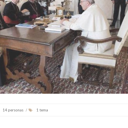
Ex presidente de la Nación Argentina
Fue el primer Papa america
jesuita argentino Jorge
Bergoglio, arzobispo de Bu
Ver Biografï¿½a y Notic
<...
14 personas
/
1 tema
Ver Biografï¿½a y Noticias