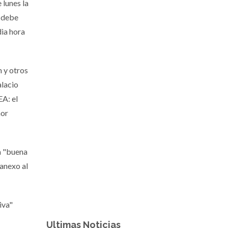
 lunes la
o debe
dia hora
 y otros
alacio
EA: el
ñor
a "buena
anexo al
iva"
Ultimas Noticias