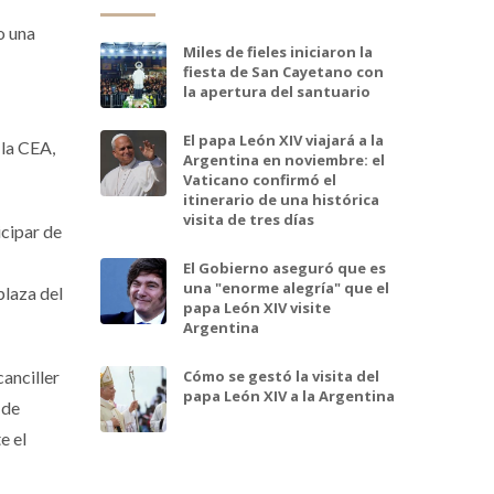
o una
Miles de fieles iniciaron la
fiesta de San Cayetano con
la apertura del santuario
El papa León XIV viajará a la
 la CEA,
Argentina en noviembre: el
Vaticano confirmó el
itinerario de una histórica
visita de tres días
icipar de
El Gobierno aseguró que es
una "enorme alegría" que el
plaza del
papa León XIV visite
Argentina
anciller
Cómo se gestó la visita del
papa León XIV a la Argentina
 de
e el