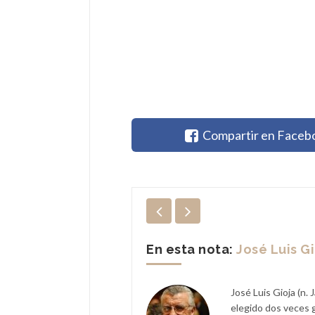
Compartir en Faceb
En esta nota:
José Luis G
Bergoglio, arzobispo de Buenos
José Luis Gioja (n.
encillo y muy querido en su
elegido dos veces g