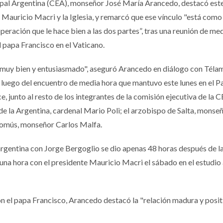
opal Argentina (CEA), monseñor José María Arancedo, destacó este
 Mauricio Macri y la Iglesia, y remarcó que ese vínculo "está com
peración que le hace bien a las dos partes”, tras una reunión de me
 papa Francisco en el Vaticano.
i muy bien y entusiasmado", aseguró Arancedo en diálogo con Télam
 luego del encuentro de media hora que mantuvo este lunes en el P
e, junto al resto de los integrantes de la comisión ejecutiva de la C
e la Argentina, cardenal Mario Poli; el arzobispo de Salta, monse
comús, monseñor Carlos Malfa.
a argentina con Jorge Bergoglio se dio apenas 48 horas después de l
una hora con el presidente Mauricio Macri el sábado en el estudio 
on el papa Francisco, Arancedo destacó la "relación madura y posit