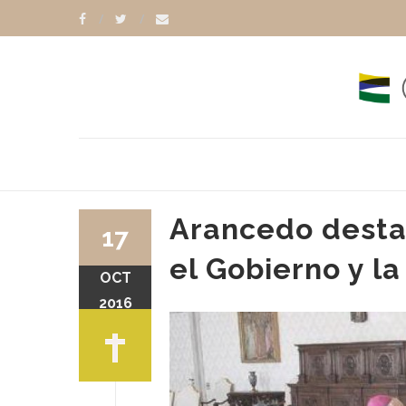
Arancedo destac
17
el Gobierno y la
OCT
O OLIVERA
CARLOS ÑÁÑEZ
2016