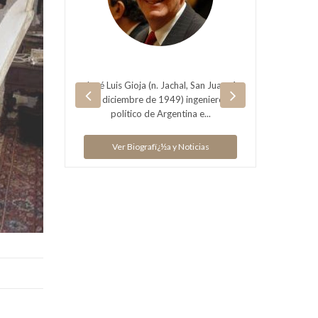
Mo
no es el
José Luis Gioja (n. Jachal, San Juan, 4
 Mario
de diciembre de 1949) ingeniero y
enos A...
político de Argentina e...
Nació e
ias
Ver Biografï¿½a y Noticias
V