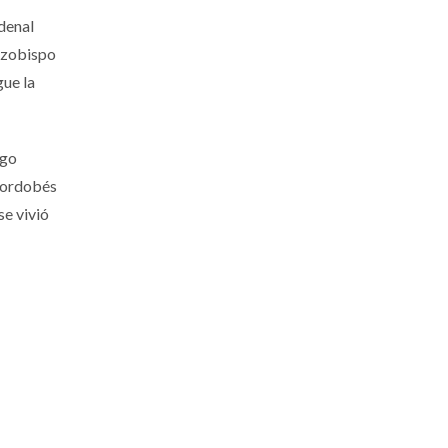
rdenal
arzobispo
ue la
ago
 cordobés
se vivió