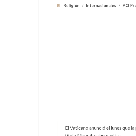
Religión
/
Internacionales
/
ACI Pr
El Vaticano anunció el lunes que l
título Magnifica humanitas.