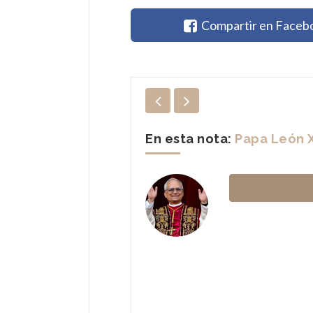
Compartir en Faceb
En esta nota:
Pietro Parol
Prelado italiano de 
n XIV
Nació en la ciudad 
Actualmente, se de
Francisco el 15 de 
...