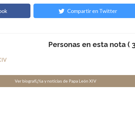
ook
Compartir en Twitter
Personas en esta nota ( 3
in
la Iglesia Católica.
de Vicenza (Schiavon - Italia) el 17 de enero de 1955.
sempeña como Secretario de Estado de la Santa Sede, designado por el
octubre del 2013 en reemplazo de Tarcisio Bertone.
Ver biografï¿½a y noticias de Pietro Parolin