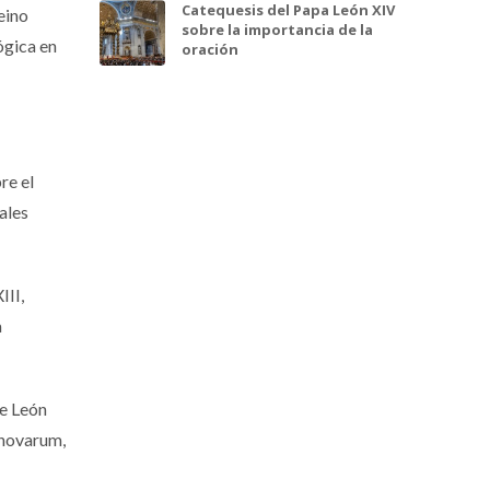
Catequesis del Papa León XIV
eino
sobre la importancia de la
ógica en
oración
re el
ales
III,
a
de León
 novarum,