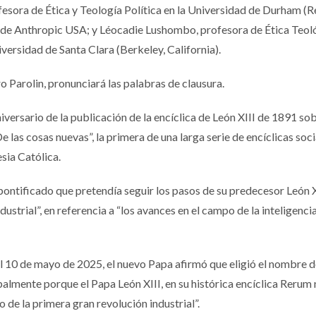
sora de Ética y Teología Política en la Universidad de Durham (R
 de Anthropic USA; y Léocadie Lushombo, profesora de Ética Teol
iversidad de Santa Clara (Berkeley, California).
o Parolin, pronunciará las palabras de clausura.
ersario de la publicación de la encíclica de León XIII de 1891 sob
e las cosas nuevas”, la primera de una larga serie de encíclicas soci
sia Católica.
 pontificado que pretendía seguir los pasos de su predecesor León X
ustrial”, en referencia a “los avances en el campo de la inteligenci
el 10 de mayo de 2025, el nuevo Papa afirmó que eligió el nombre 
palmente porque el Papa León XIII, en su histórica encíclica Rerum
o de la primera gran revolución industrial”.