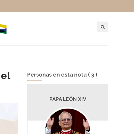
del
Personas en esta nota ( 3 )
V
PIETRO PAROLIN
V