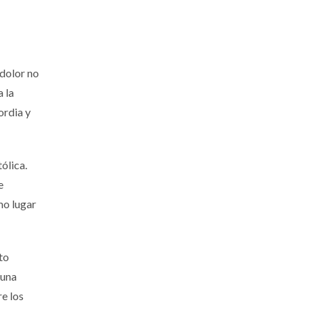
 dolor no
 la
ordia y
ólica.
e
mo lugar
to
 una
re los