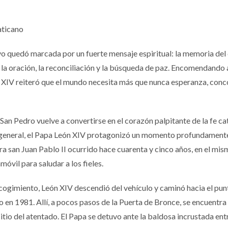
aticano
yo quedó marcada por un fuerte mensaje espiritual: la memoria del
 la oración, la reconciliación y la búsqueda de paz. Encomendando a
 XIV reiteró que el mundo necesita más que nunca esperanza, conc
San Pedro vuelve a convertirse en el corazón palpitante de la fe cat
a general, el Papa León XIV protagonizó un momento profundament
ra san Juan Pablo II ocurrido hace cuarenta y cinco años, en el mis
óvil para saludar a los fieles.
cogimiento, León XIV descendió del vehículo y caminó hacia el pun
 en 1981. Allí, a pocos pasos de la Puerta de Bronce, se encuentra
tio del atentado. El Papa se detuvo ante la baldosa incrustada ent