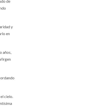
cudo de
undo
aridad y
rlo en
o años,
 Virgen
ecordando
l cielo.
antísima