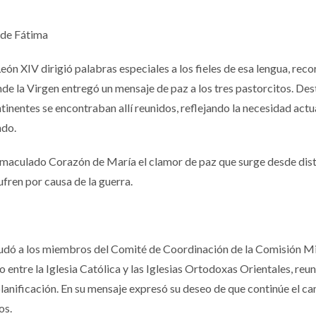
 de Fátima
eón XIV dirigió palabras especiales a los fieles de esa lengua, rec
de la Virgen entregó un mensaje de paz a los tres pastorcitos. De
inentes se encontraban allí reunidos, reflejando la necesidad actu
ndo.
 Inmaculado Corazón de María el clamor de paz que surge desde dis
fren por causa de la guerra.
saludó a los miembros del Comité de Coordinación de la Comisión M
 entre la Iglesia Católica y las Iglesias Ortodoxas Orientales, reu
lanificación. En su mensaje expresó su deseo de que continúe el c
os.