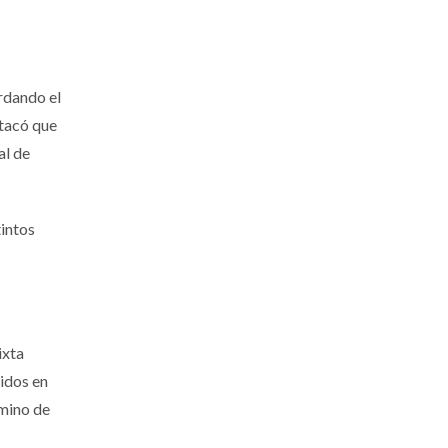
ordando el
stacó que
al de
tintos
ixta
nidos en
amino de