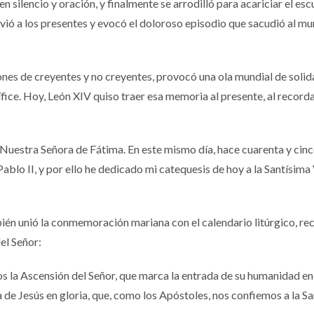
 silencio y oración, y finalmente se arrodilló para acariciar el es
ió a los presentes y evocó el doloroso episodio que sacudió al m
nes de creyentes y no creyentes, provocó una ola mundial de solid
fice. Hoy, León XIV quiso traer esa memoria al presente, al recorda
uestra Señora de Fátima. En este mismo día, hace cuarenta y cinc
Pablo II, y por ello he dedicado mi catequesis de hoy a la Santísima
bién unió la conmemoración mariana con el calendario litúrgico, r
el Señor:
la Ascensión del Señor, que marca la entrada de su humanidad en e
de Jesús en gloria, que, como los Apóstoles, nos confiemos a la S