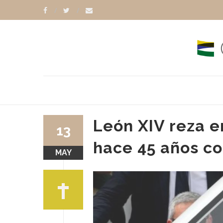
León XIV reza e
13
hace 45 años co
MAY