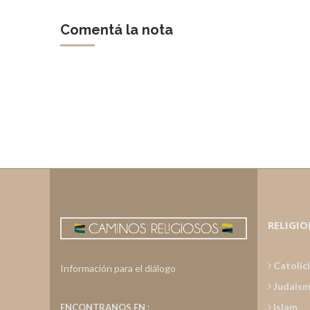
Comentá la nota
RELIGIO
Catolic
Información para el diálogo
Judais
Islam
ENCONTRANOS EN :