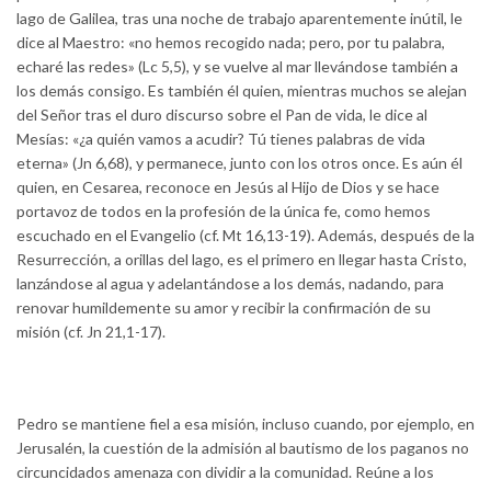
lago de Galilea, tras una noche de trabajo aparentemente inútil, le
dice al Maestro: «no hemos recogido nada; pero, por tu palabra,
echaré las redes» (Lc 5,5), y se vuelve al mar llevándose también a
los demás consigo. Es también él quien, mientras muchos se alejan
del Señor tras el duro discurso sobre el Pan de vida, le dice al
Mesías: «¿a quién vamos a acudir? Tú tienes palabras de vida
eterna» (Jn 6,68), y permanece, junto con los otros once. Es aún él
quien, en Cesarea, reconoce en Jesús al Hijo de Dios y se hace
portavoz de todos en la profesión de la única fe, como hemos
escuchado en el Evangelio (cf. Mt 16,13-19). Además, después de la
Resurrección, a orillas del lago, es el primero en llegar hasta Cristo,
lanzándose al agua y adelantándose a los demás, nadando, para
renovar humildemente su amor y recibir la confirmación de su
misión (cf. Jn 21,1-17).
Pedro se mantiene fiel a esa misión, incluso cuando, por ejemplo, en
Jerusalén, la cuestión de la admisión al bautismo de los paganos no
circuncidados amenaza con dividir a la comunidad. Reúne a los