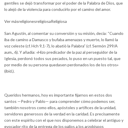
gentiles se dejó transformar por el poder de la Palabra de Dios, que
lo alejó de la violencia para conducirlo por el camino del amor.
Ver másreligionesreligiosaReligiosa
San Agustín, al comentar su conversión y su misión, decía: “Cuando
iba de camino a Damasco y bufaba amenazas y muerte, lo llamó la
voz celeste (cf. Hch 9,1-7), lo abatió la Palabra” (cf. Sermón 299/A
aum., 6). Y añadía: «Hizo predicador de la paz al perseguidor de la
Iglesia, perdonó todos sus pecados, lo puso en un puesto tal, que
por medio de su persona quedasen perdonados los de los otros»
(ibíd.).
Queridos hermanos, hoy es importante fijarnos en estos dos
santos —Pedro y Pablo— para comprender cómo podemos ser,
también nosotros como ellos, apóstoles y artífices de la unidad,
servidores generosos de la verdad en la caridad. Es precisamente
con este espíritu con el que nos disponemos a celebrar el antiguo y
evocador rito de la entrega de los palios a los arzobispos