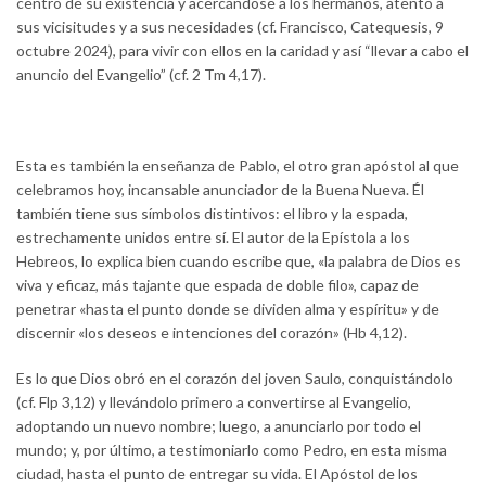
centro de su existencia y acercándose a los hermanos, atento a
sus vicisitudes y a sus necesidades (cf. Francisco, Catequesis, 9
octubre 2024), para vivir con ellos en la caridad y así “llevar a cabo el
anuncio del Evangelio” (cf. 2 Tm 4,17).
Esta es también la enseñanza de Pablo, el otro gran apóstol al que
celebramos hoy, incansable anunciador de la Buena Nueva. Él
también tiene sus símbolos distintivos: el libro y la espada,
estrechamente unidos entre sí. El autor de la Epístola a los
Hebreos, lo explica bien cuando escribe que, «la palabra de Dios es
viva y eficaz, más tajante que espada de doble filo», capaz de
penetrar «hasta el punto donde se dividen alma y espíritu» y de
discernir «los deseos e intenciones del corazón» (Hb 4,12).
Es lo que Dios obró en el corazón del joven Saulo, conquistándolo
(cf. Flp 3,12) y llevándolo primero a convertirse al Evangelio,
adoptando un nuevo nombre; luego, a anunciarlo por todo el
mundo; y, por último, a testimoniarlo como Pedro, en esta misma
ciudad, hasta el punto de entregar su vida. El Apóstol de los