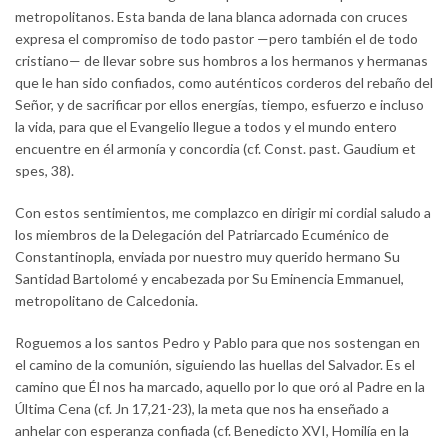
metropolitanos. Esta banda de lana blanca adornada con cruces
expresa el compromiso de todo pastor —pero también el de todo
cristiano— de llevar sobre sus hombros a los hermanos y hermanas
que le han sido confiados, como auténticos corderos del rebaño del
Señor, y de sacrificar por ellos energías, tiempo, esfuerzo e incluso
la vida, para que el Evangelio llegue a todos y el mundo entero
encuentre en él armonía y concordia (cf. Const. past. Gaudium et
spes, 38).
Con estos sentimientos, me complazco en dirigir mi cordial saludo a
los miembros de la Delegación del Patriarcado Ecuménico de
Constantinopla, enviada por nuestro muy querido hermano Su
Santidad Bartolomé y encabezada por Su Eminencia Emmanuel,
metropolitano de Calcedonia.
Roguemos a los santos Pedro y Pablo para que nos sostengan en
el camino de la comunión, siguiendo las huellas del Salvador. Es el
camino que Él nos ha marcado, aquello por lo que oró al Padre en la
Última Cena (cf. Jn 17,21-23), la meta que nos ha enseñado a
anhelar con esperanza confiada (cf. Benedicto XVI, Homilía en la