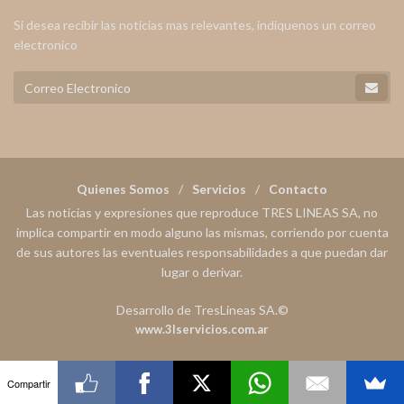
Si desea recibir las noticias mas relevantes, indiquenos un correo
electronico
Quienes Somos
Servicios
Contacto
Las noticias y expresiones que reproduce TRES LINEAS SA, no
implica compartir en modo alguno las mismas, corriendo por cuenta
de sus autores las eventuales responsabilidades a que puedan dar
lugar o derivar.
Desarrollo de TresLineas SA.©
www.3lservicios.com.ar
Compartir