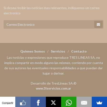
Si desea recibir las noticias mas relevantes, indiquenos un correo
electronico
Quienes Somos
Servicios
Contacto
Las noticias y expresiones que reproduce TRES LINEAS SA, no
implica compartir en modo alguno las mismas, corriendo por cuenta
de sus autores las eventuales responsabilidades a que puedan dar
lugar o derivar.
Desarrollo de TresLineas SA.©
www.3lservicios.com.ar
Compartir