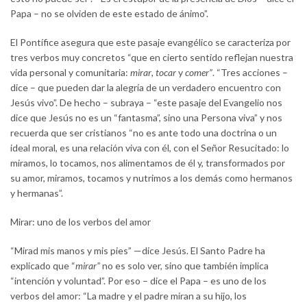
Papa – no se olviden de este estado de ánimo”.
El Pontífice asegura que este pasaje evangélico se caracteriza por
tres verbos muy concretos “que en cierto sentido reflejan nuestra
vida personal y comunitaria:
mirar
,
tocar
y
comer”
. “Tres acciones –
dice – que pueden dar la alegría de un verdadero encuentro con
Jesús vivo”. De hecho – subraya – “este pasaje del Evangelio nos
dice que Jesús no es un “fantasma”, sino una Persona viva” y nos
recuerda que ser cristianos “no es ante todo una doctrina o un
ideal moral, es una relación viva con él, con el Señor Resucitado: lo
miramos, lo tocamos, nos alimentamos de él y, transformados por
su amor, miramos, tocamos y nutrimos a los demás como hermanos
y hermanas”.
Mirar: uno de los verbos del amor
“Mirad mis manos y mis pies” —dice Jesús. El Santo Padre ha
explicado que “
mirar”
no es solo ver, sino que también implica
“intención y voluntad”. Por eso – dice el Papa – es uno de los
verbos del amor: “La madre y el padre miran a su hijo, los