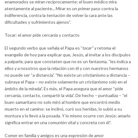
enamorados se miran recíprocamente; el buen médico mira
atentamente al paciente... Mirar es un primer paso contra la
indiferencia, contra la tentación de volver la cara ante las
dificultades y sufrimientos ajenos”.
Tocar: el amor pide cercanía y contacto
El segundo verbo que señala el Papa es “
tocar”
y retoma el
evangelio de hoy para explicar que, Jesús, al invitar a los discípulos
a palparle, para que constaten que no es un fantasma, “les indica a
ellos y a nosotros que la relación con él y con nuestros hermanos
no puede ser “a distancia”. “No existe un cristianismo a distancia –
subraya el Papa – no existe solamente un cristianismo solo en el
ámbito de la mirada”. Es más, el Papa asegura que el amor “pide
cercanía, contacto, compartir la vida”. De hecho – puntualiza – “el
buen samaritano no solo miró al hombre que encontró medio
muerto en el camino: se inclinó, curó sus heridas, lo subió a su
montura y lo llevó a la posada. Y lo mismo ocurre con Jesús: amarlo
significa entrar en una comunión vital y concreta con él”.
Comer en familia y amigos es una expresión de amor