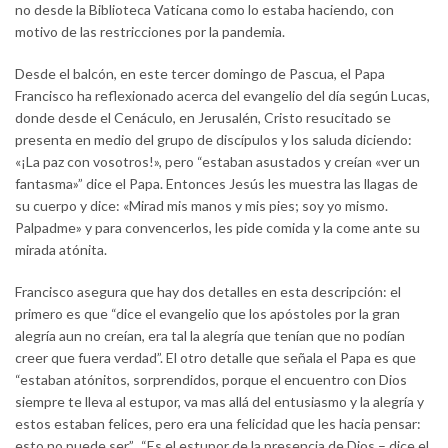
no desde la Biblioteca Vaticana como lo estaba haciendo, con
motivo de las restricciones por la pandemia.
Desde el balcón, en este tercer domingo de Pascua, el Papa
Francisco ha reflexionado acerca del evangelio del día según Lucas,
donde desde el Cenáculo, en Jerusalén, Cristo resucitado se
presenta en medio del grupo de discípulos y los saluda diciendo:
«¡La paz con vosotros!», pero “estaban asustados y creían «ver un
fantasma»” dice el Papa. Entonces Jesús les muestra las llagas de
su cuerpo y dice: «Mirad mis manos y mis pies; soy yo mismo.
Palpadme» y para convencerlos, les pide comida y la come ante su
mirada atónita.
Francisco asegura que hay dos detalles en esta descripción: el
primero es que “dice el evangelio que los apóstoles por la gran
alegría aun no creían, era tal la alegría que tenían que no podían
creer que fuera verdad”. El otro detalle que señala el Papa es que
“estaban atónitos, sorprendidos, porque el encuentro con Dios
siempre te lleva al estupor, va mas allá del entusiasmo y la alegría y
estos estaban felices, pero era una felicidad que les hacia pensar:
esto no puede ser”. “Es el estupor de la presencia de Dios – dice el