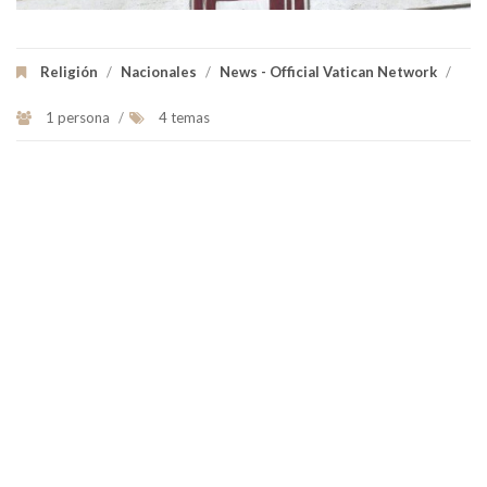
Religión
/
Nacionales
/
News - Official Vatican Network
/
1 persona
/
4 temas