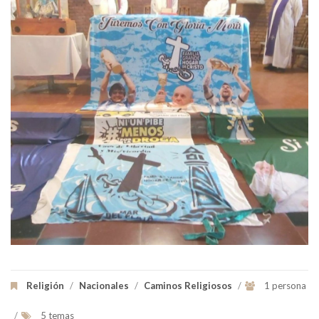
Religión
/
Nacionales
/
Caminos Religiosos
/
1 persona
/
5 temas