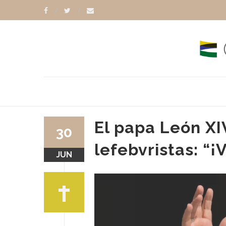
El papa León XI
30
lefebvristas: “
JUN
 PABLO II
PAPA LEÓN XIV