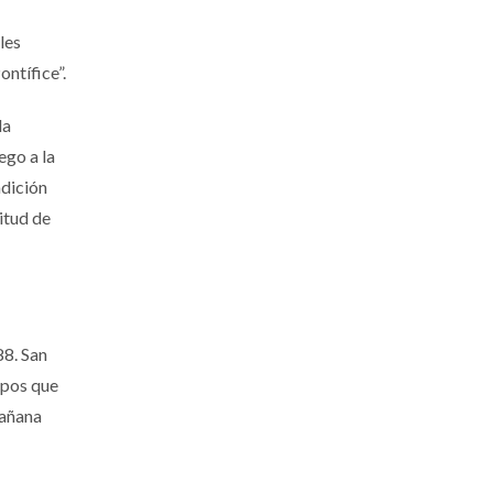
les
ontífice”.
la
ego a la
adición
itud de
88. San
spos que
mañana