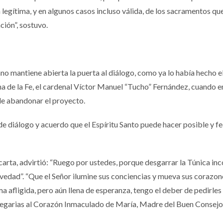
 legítima, y en algunos casos incluso válida, de los sacramentos que
ción”, sostuvo.
no mantiene abierta la puerta al diálogo, como ya lo había hecho e
na de la Fe, el cardenal Víctor Manuel “Tucho” Fernández, cuando e
 de abandonar el proyecto.
de diálogo y acuerdo que el Espíritu Santo puede hacer posible y f
carta, advirtió: “Ruego por ustedes, porque desgarrar la Túnica inc
edad”. “Que el Señor ilumine sus conciencias y mueva sus corazone
ma afligida, pero aún llena de esperanza, tengo el deber de pedirles
 plegarias al Corazón Inmaculado de María, Madre del Buen Consejo”