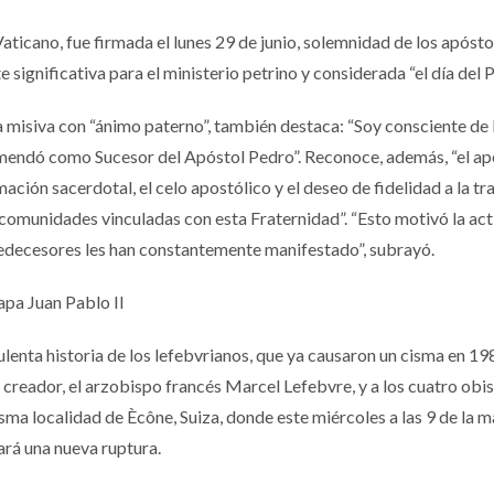
Vaticano, fue firmada el lunes 29 de junio, solemnidad de los apósto
significativa para el ministerio petrino y considerada “el día del P
a misiva con “ánimo paterno”, también destaca: “Soy consciente de 
mendó como Sucesor del Apóstol Pedro”. Reconoce, además, “el ap
mación sacerdotal, el celo apostólico y el deseo de fidelidad a la tr
comunidades vinculadas con esta Fraternidad”. “Esto motivó la act
edecesores les han constantemente manifestado”, subrayó.
apa Juan Pablo II
bulenta historia de los lefebvrianos, que ya causaron un cisma en 19
creador, el arzobispo francés Marcel Lefebvre, y a los cuatro obi
sma localidad de Ècône, Suiza, donde este miércoles a las 9 de la 
ará una nueva ruptura.