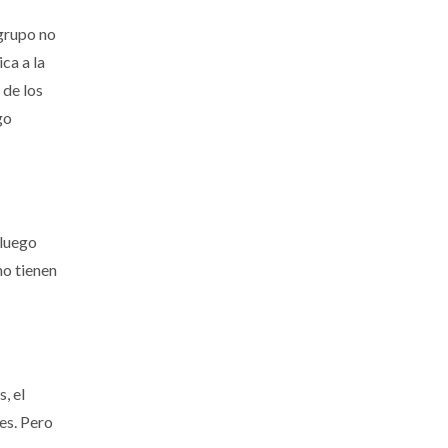
 grupo no
ca a la
 de los
go
 luego
no tienen
, el
es. Pero