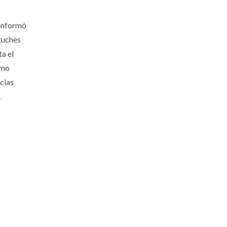
 informó
stuches
a el
imo
cias
.