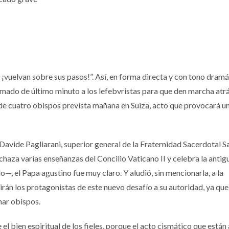
¡vuelvan sobre sus pasos!”. Así, en forma directa y con tono dramát
amado de último minuto a los lefebvristas para que den marcha atrá
de cuatro obispos prevista mañana en Suiza, acto que provocará u
 Davide Pagliarani, superior general de la Fraternidad Sacerdotal S
haza varias enseñanzas del Concilio Vaticano II y celebra la antig
lo—, el Papa agustino fue muy claro. Y aludió, sin mencionarla, a la
rán los protagonistas de este nuevo desafío a su autoridad, ya que
nar obispos.
l bien espiritual de los fieles, porque el acto cismático que están