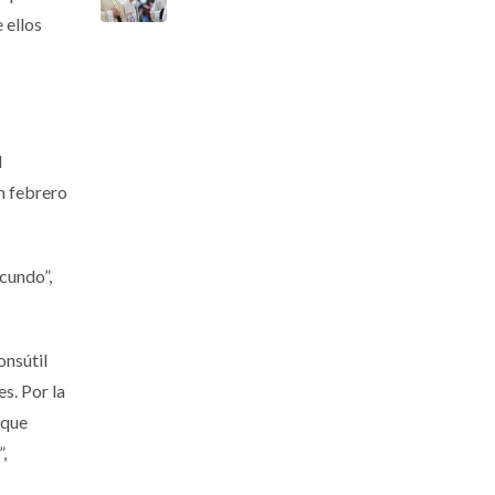
 ellos
l
n febrero
ecundo”,
onsútil
s. Por la
 que
,