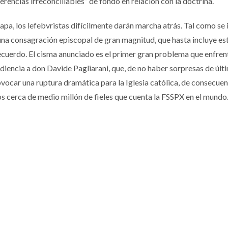
ferencias irreconciliables” de fondo en relación con la doctrina.
apa, los lefebvristas difícilmente darán marcha atrás. Tal como se
 una consagración episcopal de gran magnitud, que hasta incluye e
recuerdo. El cisma anunciado es el primer gran problema que enfrent
diencia a don Davide Pagliarani, que, de no haber sorpresas de últ
vocar una ruptura dramática para la Iglesia católica, de consecuen
los cerca de medio millón de fieles que cuenta la FSSPX en el mundo