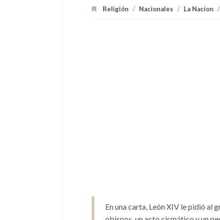
Religión
/
Nacionales
/
La Nacion
/
En una carta, León XIV le pidió al 
obispos, un acto cismático y un p