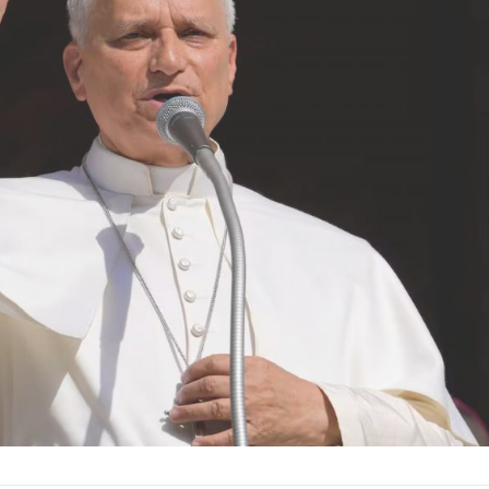
Fue el primer Papa americano es el
Benedicto XVI
(en latín,
B
jesuita argentino Jorge Mario
PP. XVI
), de nombre se
Bergoglio, arzobispo de Buenos A...
Ver Biografï¿½a y Notic
Ver Biografï¿½a y Noticias