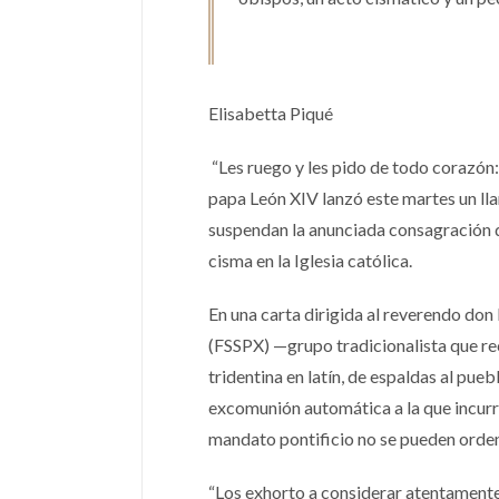
Elisabetta Piqué
“Les ruego y les pido de todo corazón: 
papa León XIV lanzó este martes un ll
suspendan la anunciada consagración 
cisma en la Iglesia católica.
En una carta dirigida al reverendo don
(FSSPX) —grupo tradicionalista que rec
tridentina en latín, de espaldas al pueb
excomunión automática a la que incurri
mandato pontificio no se pueden orde
“Los exhorto a considerar atentamente e