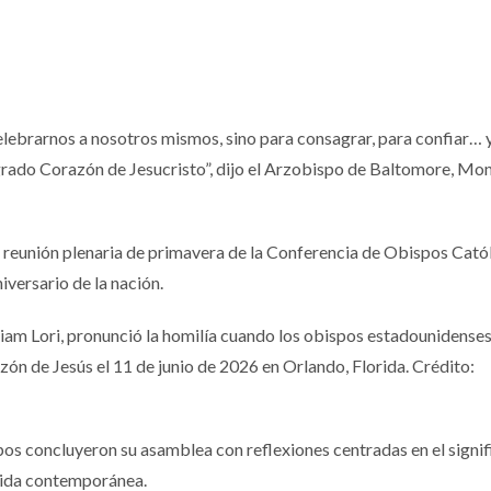
lebrarnos a nosotros mismos, sino para consagrar, para confiar… 
grado Corazón de Jesucristo”, dijo el Arzobispo de Baltomore, Mon
 la reunión plenaria de primavera de la Conferencia de Obispos Cató
iversario de la nación.
iam Lori, pronunció la homilía cuando los obispos estadounidense
ón de Jesús el 11 de junio de 2026 en Orlando, Florida. Crédito:
ispos concluyeron su asamblea con reflexiones centradas en el signi
vida contemporánea.