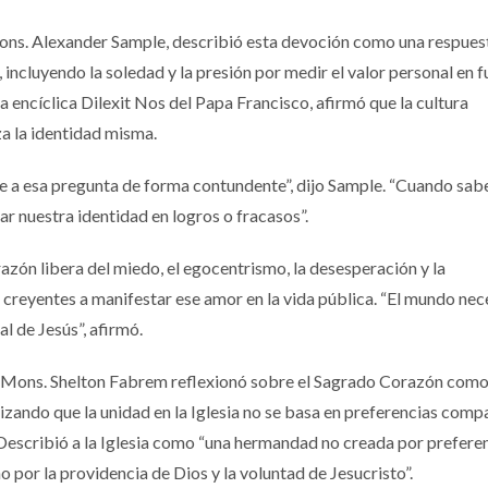
ns. Alexander Sample, describió esta devoción como una respuest
 incluyendo la soledad y la presión por medir el valor personal en 
la encíclica Dilexit Nos del Papa Francisco, afirmó que la cultura
 la identidad misma.
e a esa pregunta de forma contundente”, dijo Sample. “Cuando sa
r nuestra identidad en logros o fracasos”.
zón libera del miedo, el egocentrismo, la desesperación y la
los creyentes a manifestar ese amor en la vida pública. “El mundo nec
l de Jesús”, afirmó.
), Mons. Shelton Fabrem reflexionó sobre el Sagrado Corazón como
izando que la unidad en la Iglesia no se basa en preferencias comp
as. Describió a la Iglesia como “una hermandad no creada por prefere
no por la providencia de Dios y la voluntad de Jesucristo”.