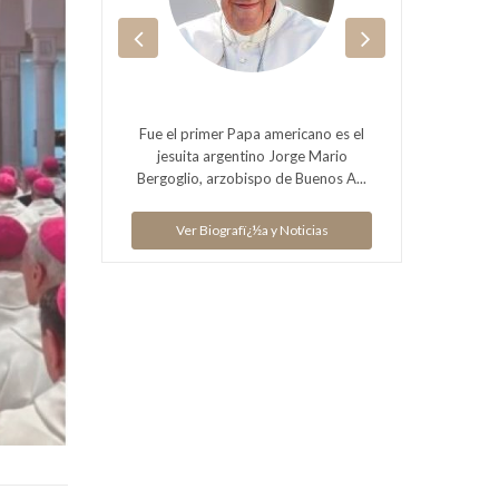
s Unidos.
Fue el primer Papa americano es el
Preside
jesuita argentino Jorge Mario
Bergoglio, arzobispo de Buenos A...
ias
Ver Biografï¿½a y Noticias
V