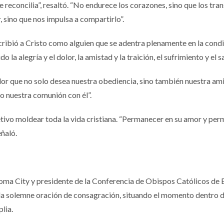
 reconcilia”, resaltó. “No endurece los corazones, sino que los tra
r, sino que nos impulsa a compartirlo”.
cribió a Cristo como alguien que se adentra plenamente en la cond
a alegría y el dolor, la amistad y la traición, el sufrimiento y el sa
or que no solo desea nuestra obediencia, sino también nuestra ami
no nuestra comunión con él”.
ivo moldear toda la vida cristiana. “Permanecer en su amor y perm
ñaló.
homa City y presidente de la Conferencia de Obispos Católicos de
ó la solemne oración de consagración, situando el momento dentro 
lia.