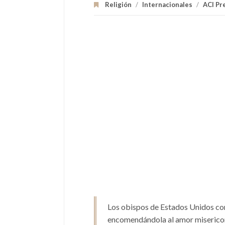
Religión
/
Internacionales
/
ACI Pr
Los obispos de Estados Unidos con
encomendándola al amor misericor