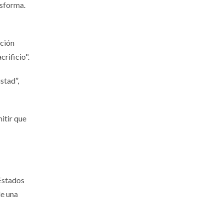
nsforma.
ición
crificio".
stad”,
itir que
 Estados
de una