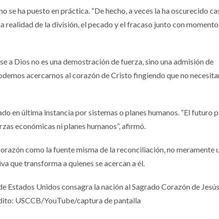
 se ha puesto en práctica. “De hecho, a veces la ha oscurecido cas
 la realidad de la división, el pecado y el fracaso junto con momento
se a Dios no es una demostración de fuerza, sino una admisión de
odemos acercarnos al corazón de Cristo fingiendo que no necesit
rado en última instancia por sistemas o planes humanos. “El futuro 
erzas económicas ni planes humanos”, afirmó.
Corazón como la fuente misma de la reconciliación, no meramente 
iva que transforma a quienes se acercan a él.
e Estados Unidos consagra la nación al Sagrado Corazón de Jesús
rédito: USCCB/YouTube/captura de pantalla