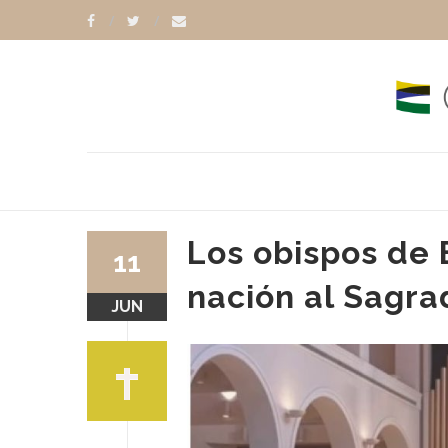
Los obispos de 
11
nación al Sagra
JUN
RANCISCO
DONALD TRUMP