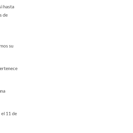
i hasta
s de
amos su
pertenece
una
 el 11 de