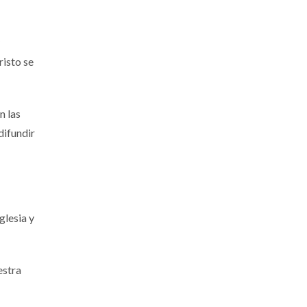
risto se
n las
difundir
glesia y
estra