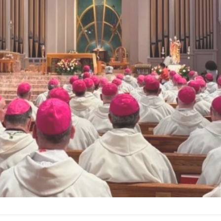
Fue el primer Papa americano es el
Presidente de los Estado
jesuita argentino Jorge Mario
Bergoglio, arzobispo de Buenos A...
Ver Biografï¿½a y Noticias
Ver Biografï¿½a y Notic