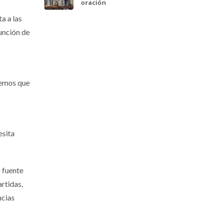
oración
a a las
función de
bemos que
esita
 fuente
artidas,
ncias