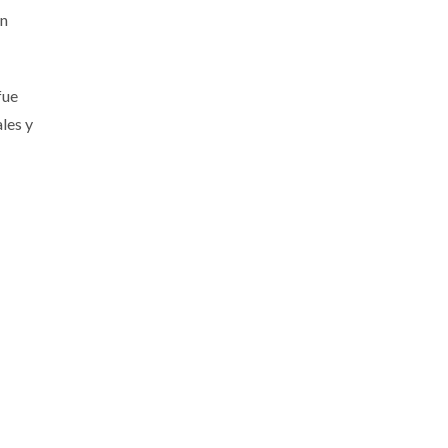
an
fue
les y