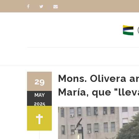
Mons. Olivera a
29
María, que "llev
MAY
O OLIVERA
PAPA LEÓN XIV
2025