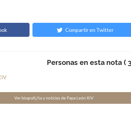
ook
Compartir en Twitter
Personas en esta nota ( 3
XIV
Ver biografï¿½a y noticias de Papa León XIV