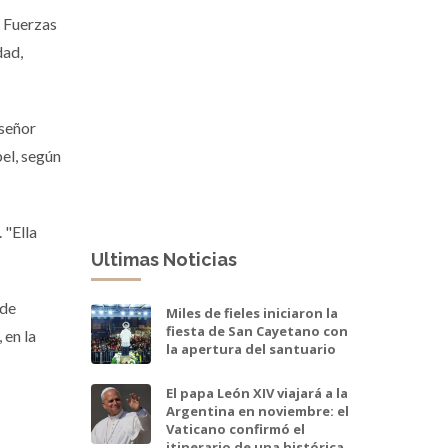
s Fuerzas
dad,
nseñor
bel, según
 "Ella
Ultimas Noticias
 de
Miles de fieles iniciaron la
fiesta de San Cayetano con
 en la
la apertura del santuario
El papa León XIV viajará a la
Argentina en noviembre: el
Vaticano confirmó el
itinerario de una histórica