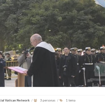
Fue el primer Papa americano es el
Obispo de la Diócesis de 
jesuita argentino Jorge Mario
Eje.
Bergoglio, arzobispo de Buenos A...
Presidente de la Comunicaci
del Episcopad...
Ver Biografï¿½a y Noticias
Ver Biografï¿½a y Notic
cial Vatican Network
/
3 personas
/
1 tema