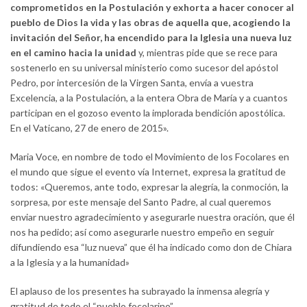
comprometidos en la Postulación y exhorta a hacer conocer al
pueblo de Dios la vida y las obras de aquella que, acogiendo la
invitación del Señor, ha encendido para la Iglesia una nueva luz
en el camino hacia la unidad
y, mientras pide que se rece para
sostenerlo en su universal ministerio como sucesor del apóstol
Pedro, por intercesión de la Virgen Santa, envía a vuestra
Excelencia, a la Postulación, a la entera Obra de María y a cuantos
participan en el gozoso evento la implorada bendición apostólica.
En el Vaticano, 27 de enero de 2015».
Maria Voce, en nombre de todo el Movimiento de los Focolares en
el mundo que sigue el evento vía Internet, expresa la gratitud de
todos: «Queremos, ante todo, expresar la alegría, la conmoción, la
sorpresa, por este mensaje del Santo Padre, al cual queremos
enviar nuestro agradecimiento y asegurarle nuestra oración, que él
nos ha pedido; así como asegurarle nuestro empeño en seguir
difundiendo esa “luz nueva” que él ha indicado como don de Chiara
a la Iglesia y a la humanidad»
El aplauso de los presentes ha subrayado la inmensa alegría y
gratitud de todo el “pueblo focolarino”.