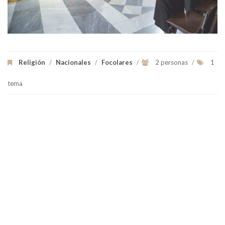
Religión
/
Nacionales
/
Focolares
/
2 personas
/
1
tema