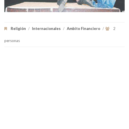
Religión
/
Internacionales
/
Ambito Financiero
/
2
personas