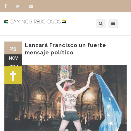
Toggle navigation
Lanzará Francisco un fuerte
25
mensaje político
NOV
2014