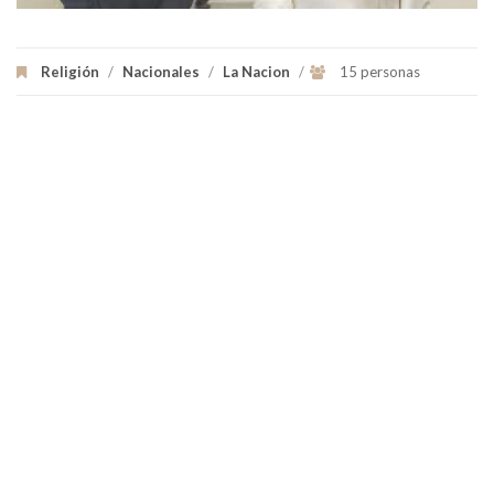
Religión
/
Nacionales
/
La Nacion
/
15 personas