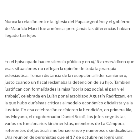
Nunca la relación entre la Iglesia del Papa argentino y el gobierno
de Mauricio Macri fue armónica, pero jamás las diferencias habían
llegado tan lejos
En el Episcopado hacen silencio público y en
off the record
dicen que
esas situaciones no reflejan la opinión de toda la jerarquía
eclesiástica. Toman distancia de la recepción al líder camionero,
justo cuando un fiscal reclamaba la detención de su hijo. También
justifican con formalidades la misa "por la paz social, el pan y el
trabajo", celebrada en Luján por al arzobispo Agustín Radrizzani, en
la que hubo durísimas críticas al modelo económico oficialista y a la
Justicia. En esa celebración recibieron la bendición, en primera fila,
los Moyano, el exgobernador Daniel Scioli , los jefes cegetistas,
varios ex funcionarios kirchneristas, miembros de La Cámpora,
referentes del justicialismo bonaerense y numerosos sindicalistas.
Una reunión de peronistas que el 17 de octubre no logró unir.