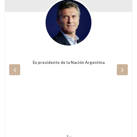
Nació el 1º de Octubre de 1964, está casado y tiene tres
hijos. Es abogado y especialista en Cien...
Ver Biografï¿½a y Noticias