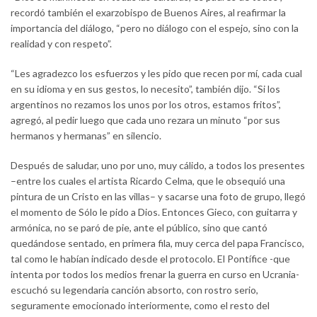
recordó también el exarzobispo de Buenos Aires, al reafirmar la
importancia del diálogo, “pero no diálogo con el espejo, sino con la
realidad y con respeto”.
“Les agradezco los esfuerzos y les pido que recen por mí, cada cual
en su idioma y en sus gestos, lo necesito”, también dijo. “Si los
argentinos no rezamos los unos por los otros, estamos fritos”,
agregó, al pedir luego que cada uno rezara un minuto “por sus
hermanos y hermanas” en silencio.
Después de saludar, uno por uno, muy cálido, a todos los presentes
–entre los cuales el artista Ricardo Celma, que le obsequió una
pintura de un Cristo en las villas– y sacarse una foto de grupo, llegó
el momento de Sólo le pido a Dios. Entonces Gieco, con guitarra y
armónica, no se paró de pie, ante el público, sino que cantó
quedándose sentado, en primera fila, muy cerca del papa Francisco,
tal como le habían indicado desde el protocolo. El Pontífice -que
intenta por todos los medios frenar la guerra en curso en Ucrania-
escuchó su legendaria canción absorto, con rostro serio,
seguramente emocionado interiormente, como el resto del