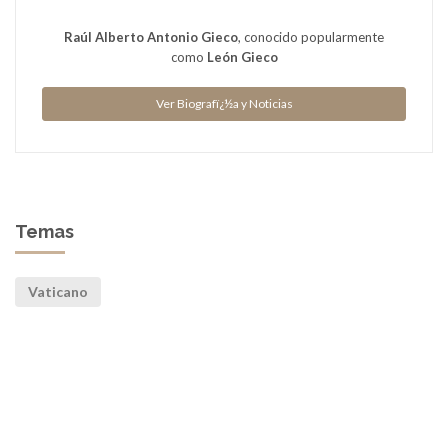
Raúl Alberto Antonio Gieco
, conocido popularmente
como
León Gieco
Ver Biografï¿½a y Noticias
Temas
Vaticano