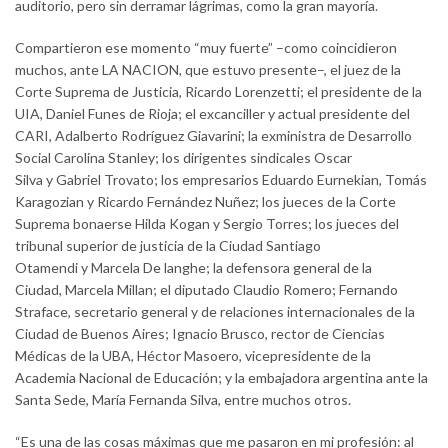
auditorio, pero sin derramar lágrimas, como la gran mayoría.
Compartieron ese momento “muy fuerte” –como coincidieron
muchos, ante LA NACION, que estuvo presente–, el juez de la
Corte Suprema de Justicia, Ricardo Lorenzetti; el presidente de la
UIA, Daniel Funes de Rioja; el excanciller y actual presidente del
CARI, Adalberto Rodríguez Giavarini; la exministra de Desarrollo
Social Carolina Stanley; los dirigentes sindicales Oscar
Silva y Gabriel Trovato; los empresarios Eduardo Eurnekian, Tomás
Karagozian y Ricardo Fernández Nuñez; los jueces de la Corte
Suprema bonaerse Hilda Kogan y Sergio Torres; los jueces del
tribunal superior de justicia de la Ciudad Santiago
Otamendi y Marcela De langhe; la defensora general de la
Ciudad, Marcela Millan; el diputado Claudio Romero; Fernando
Straface, secretario general y de relaciones internacionales de la
Ciudad de Buenos Aires; Ignacio Brusco, rector de Ciencias
Médicas de la UBA, Héctor Masoero, vicepresidente de la
Academia Nacional de Educación; y la embajadora argentina ante la
Santa Sede, María Fernanda Silva, entre muchos otros.
“Es una de las cosas máximas que me pasaron en mi profesión: al