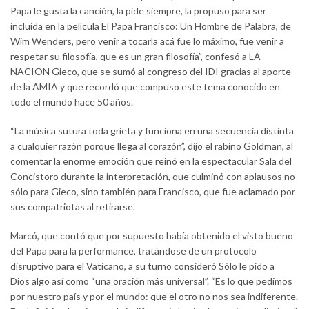
Papa le gusta la canción, la pide siempre, la propuso para ser
incluida en la película El Papa Francisco: Un Hombre de Palabra, de
Wim Wenders, pero venir a tocarla acá fue lo máximo, fue venir a
respetar su filosofía, que es un gran filosofía”, confesó a LA
NACION Gieco, que se sumó al congreso del IDI gracias al aporte
de la AMIA y que recordó que compuso este tema conocido en
todo el mundo hace 50 años.
“La música sutura toda grieta y funciona en una secuencia distinta
a cualquier razón porque llega al corazón”, dijo el rabino Goldman, al
comentar la enorme emoción que reinó en la espectacular Sala del
Concistoro durante la interpretación, que culminó con aplausos no
sólo para Gieco, sino también para Francisco, que fue aclamado por
sus compatriotas al retirarse.
Marcó, que contó que por supuesto había obtenido el visto bueno
del Papa para la performance, tratándose de un protocolo
disruptivo para el Vaticano, a su turno consideró Sólo le pido a
Dios algo así como “una oración más universal”. “Es lo que pedimos
por nuestro país y por el mundo: que el otro no nos sea indiferente.