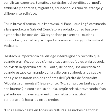
panelistas expertos, temáticas centrales del pontificado: medio
ambiente y periferias, migrantes, educación, cultura del trabajo y
diálogo interreligioso.
En un breve discurso, que improvisó, el Papa –que llegó caminando
a la espectacular Sala del Concistoro ayudado por su bastón–,
agradeció a los más de 100 argentinos presentes –muchos
conocidos–, por haber participado de esa reunión y por la visita al
Vaticano.
Destacó la importancia del diálogo interreligioso y recordó que
cuando era niño, aunque siempre tuvo amigos judíos en la escuela,
no existía la apertura actual. Contó, de hecho, una anécdota de
cuando estaba caminando por la calle con su abuela a los cuatro
años y se cruzaron con dos señoras del Ejército de Salvación:
“Abuela, ¿son monjas?”, le preguntó. “No, son protestantes, pero
son buenas”, le contestó su abuela, según relató, provocando risas
y al subrayar que en aquel entonces había una actitud
condenatoria hacia los otros credos.
“Dios se manifiesta en todas las culturas, es padres de todos”,