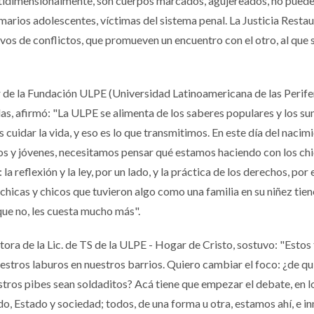
ltidimensionalmente, son cuerpos marcados, agujereados, no pued
marios adolescentes, víctimas del sistema penal. La Justicia Restau
s de conflictos, que promueven un encuentro con el otro, al que s
r de la Fundación ULPE (Universidad Latinoamericana de las Perifer
las, afirmó: "La ULPE se alimenta de los saberes populares y los su
 cuidar la vida, y eso es lo que transmitimos. En este día del nacim
ños y jóvenes, necesitamos pensar qué estamos haciendo con los ch
a reflexión y la ley, por un lado, y la práctica de los derechos, por e
chicas y chicos que tuvieron algo como una familia en su niñez tie
que no, les cuesta mucho más".
ctora de la Lic. de TS de la ULPE - Hogar de Cristo, sostuvo: "Esto
stros laburos en nuestros barrios. Quiero cambiar el foco: ¿de qui
tros pibes sean soldaditos? Acá tiene que empezar el debate, en l
o, Estado y sociedad; todos, de una forma u otra, estamos ahí, e i