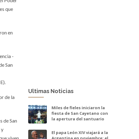
 el Poder
res que
eron en
encia -
 de San
E).
Ultimas Noticias
r de la
Miles de fieles iniciaron la
fiesta de San Cayetano con
la apertura del santuario
s de San
 y
El papa León XIV viajará a la
 que viven
Argentina en noviembre: el