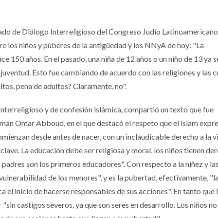
do de Diálogo Interreligioso del Congreso Judío Latinoamericano,
tre los niños y púberes de la antigüedad y los NNyA de hoy: "La
e 150 años. En el pasado, una niña de 12 años o un niño de 13 ya s
a juventud. Esto fue cambiando de acuerdo con las religiones y las cu
tos, pena de adultos? Claramente, no".
Interreligioso y de confesión islámica, compartió un texto que fue
lmán Omar Abboud, en el que destacó el respeto que el islam expr
omienzan desde antes de nacer, con un inclaudicable derecho a la vi
 clave. La educación debe ser religiosa y moral, los niños tienen de
s padres son los primeros educadores". Con respecto a la niñez y la
vulnerabilidad de los menores", y es la pubertad, efectivamente, "l
a el inicio de hacerse responsables de sus acciones". En tanto que 
 "sin castigos severos, ya que son seres en desarrollo. Los niños no