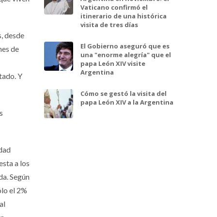
Vaticano confirmó el
itinerario de una histórica
visita de tres días
s, desde
El Gobierno aseguró que es
nes de
una "enorme alegría" que el
papa León XIV visite
Argentina
tado. Y
Cómo se gestó la visita del
papa León XIV a la Argentina
s
idad
sta a los
ida. Según
ólo el 2%
al