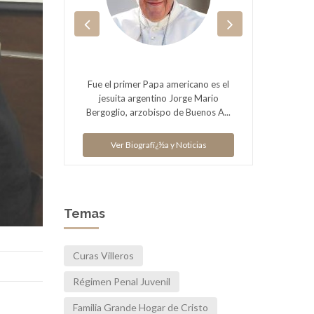
encia
Fue el primer Papa americano es el
Pres
. Obispo
jesuita argentino Jorge Mario
Episcop
n Isid...
Bergoglio, arzobispo de Buenos A...
titular
ias
Ver Biografï¿½a y Noticias
V
Temas
Curas Villeros
Régimen Penal Juvenil
Familia Grande Hogar de Cristo