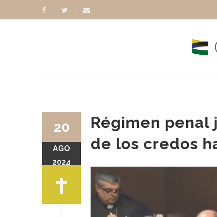
Régimen penal j
20
de los credos h
AGO
RANCISCO
OSCAR OJEA
2024