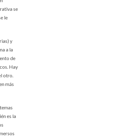
en
rativa se
e le
ias) y
ma a la
iento de
icos. Hay
l otro.
nen más
s temas
én es la
os
nmersos