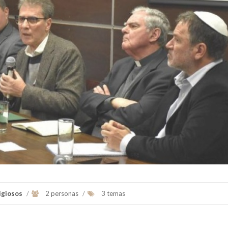
Fue el primer Papa americano es el
Presidente de la Confer
jesuita argentino Jorge Mario
Episcopal Argentina (CEA)
Bergoglio, arzobispo de Buenos A...
titular de la Diócesis de Sa
Ver Biografï¿½a y Noticias
Ver Biografï¿½a y Notic
igiosos
/
2 personas
/
3 temas