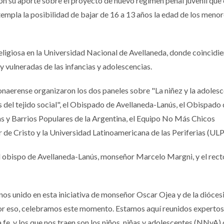
ron su aporte sobre el proyecto de nuevo régimen penal juvenil que
empla la posibilidad de bajar de 16 a 13 años la edad de los meno
eligiosa en la Universidad Nacional de Avellaneda, donde coincidi
 y vulneradas de las infancias y adolescencias.
naerense organizaron los dos paneles sobre "La niñez y la adolesc
s del tejido social", el Obispado de Avellaneda-Lanús, el Obispado
las y Barrios Populares de la Argentina, el Equipo No Más Chicos
de Cristo y la Universidad Latinoamericana de las Periferias (ULP
el obispo de Avellaneda-Lanús, monseñor Marcelo Margni, y el recto
os unido en esta iniciativa de monseñor Oscar Ojea y de la diócesi
 por eso, celebramos este momento. Estamos aquí reunidos expertos
la fe, y los que nos traen son los niños, niñas y adolescentes (NNyA)