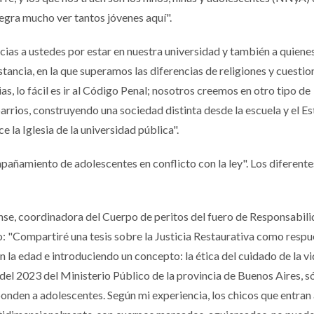
egra mucho ver tantos jóvenes aquí".
acias a ustedes por estar en nuestra universidad y también a quiene
stancia, en la que superamos las diferencias de religiones y cuestio
as, lo fácil es ir al Código Penal; nosotros creemos en otro tipo de
arrios, construyendo una sociedad distinta desde la escuela y el Es
 la Iglesia de la universidad pública".
pañamiento de adolescentes en conflicto con la ley". Los diferente
ense, coordinadora del Cuerpo de peritos del fuero de Responsabil
: "Compartiré una tesis sobre la Justicia Restaurativa como respue
n la edad e introduciendo un concepto: la ética del cuidado de la v
 del 2023 del Ministerio Público de la provincia de Buenos Aires, s
ponden a adolescentes. Según mi experiencia, los chicos que entran 