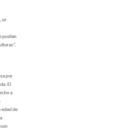
 se
e podían
lturas".
esa por
da. El
recho a
s
a edad de
la
 son