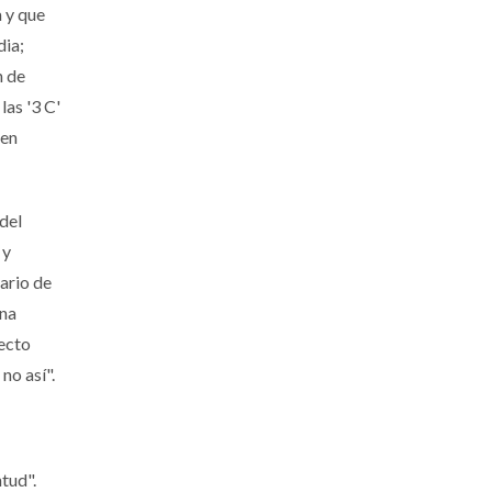
 y que
dia;
n de
las '3 C'
 en
del
 y
ario de
ina
yecto
no así".
tud".