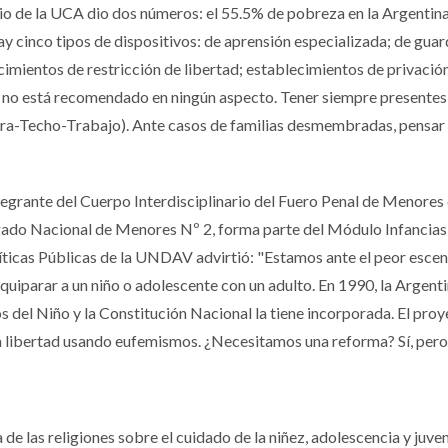
rio de la UCA dio dos números: el 55.5% de pobreza en la Argentina
ay cinco tipos de dispositivos: de aprensión especializada; de guar
cimientos de restricción de libertad; establecimientos de privació
ibe no está recomendado en ningún aspecto. Tener siempre presentes 
ierra-Techo-Trabajo). Ante casos de familias desmembradas, pensar
egrante del Cuerpo Interdisciplinario del Fuero Penal de Menores 
zgado Nacional de Menores Nº 2, forma parte del Módulo Infancias
ticas Públicas de la UNDAV advirtió: "Estamos ante el peor escen
 equiparar a un niño o adolescente con un adulto. En 1990, la Argent
s del Niño y la Constitución Nacional la tiene incorporada. El pro
 la libertad usando eufemismos. ¿Necesitamos una reforma? Sí, pero 
de las religiones sobre el cuidado de la niñez, adolescencia y juven