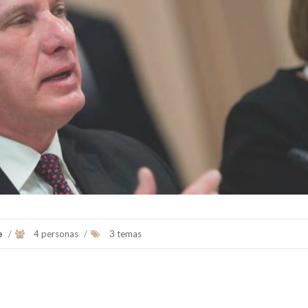
Fue el primer Papa americano es el
Fidel Alejandro Castro Ruz 
jesuita argentino Jorge Mario
de agosto de 1926- 2
Bergoglio, arzobispo de Buenos A...
noviembre de 2016), cono
...
Ver Biografï¿½a y Noticias
Ver Biografï¿½a y Notic
e
/
4 personas
/
3 temas