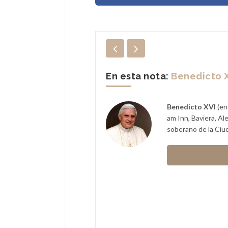
En esta nota:
Benedicto 
oviembre de 2016), conocido
Benedicto XVI
(en 
mandatario de su país como
am Inn, Baviera, Al
ue comandante en jefe de las
soberano de la Ciud
stro