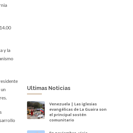
rnia
(14.00
a y la
ganismo
residente
Ultimas Noticias
 un
res.
Venezuela | Las iglesias
evangélicas de La Guaira son
s
el principal sostén
sarrollo
comunitario