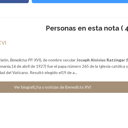
Personas en esta nota ( 4
XVI
latín,
Benedictus PP. XVI
), de nombre secular
Joseph Aloisius Ratzinger
(
emania,16 de abril de 1927) fue el papa número 265 de la Iglesia católica y
ad del Vaticano. Resultó elegido el19 de a...
Ver biografï¿½a y noticias de Benedicto XVI