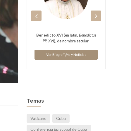
(Birán, 13
Benedicto XVI
(en latín,
Benedictus
Prel
5 de
PP. XVI
), de nombre secular
cido como
Naci
Ver Biografï¿½a y Noticias
ias
V
Temas
Vaticano
Cuba
Conferencia Episcopal de Cuba