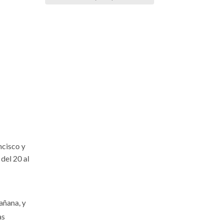
ncisco y
 del 20 al
añana, y
as