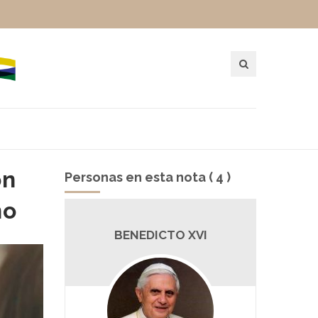
on
Personas en esta nota ( 4 )
no
O
BENEDICTO XVI
P