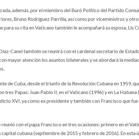
egrada, además, por el miembro del Buró Político del Partido Comu
ores, Bruno Rodríguez Parrilla, así como por viceministros y otro
que para su cita en Vaticano también le acompañará su esposa, Lis 
Díaz-Canel también se reunirá con el cardenal secretario de Estado
con mayor atención los asuntos bilaterales y se abordará la media
os.
nte de Cuba, desde el triunfo de la Revolución Cubana en 1959, que
on tres Papas: Juan Pablo II, en el Vaticano (1996) y en La Habana
dicto XVI, ya como ex presidente y también con Francisco que fue 
e reunió con el papa Francisco en tres ocasiones: primero en el Vat
a capital cubana (septiembre de 2015 y febrero de 2016). En esta 