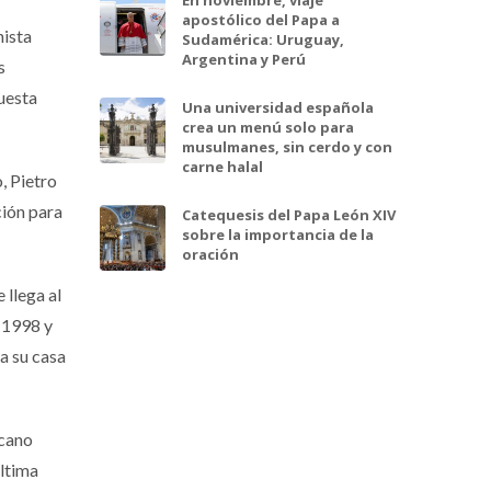
En noviembre, viaje
apostólico del Papa a
nista
Sudamérica: Uruguay,
Argentina y Perú
s
Cuesta
Una universidad española
crea un menú solo para
musulmanes, sin cerdo y con
carne halal
, Pietro
ción para
Catequesis del Papa León XIV
sobre la importancia de la
oración
 llega al
 (1998 y
a su casa
icano
última