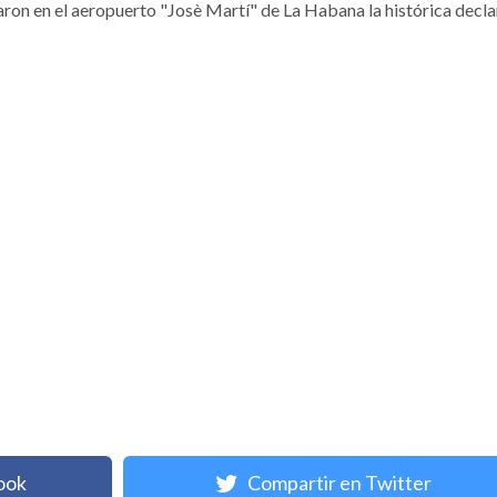
irmaron en el aeropuerto "Josè Martí" de La Habana la histórica decl
ook
Compartir en Twitter