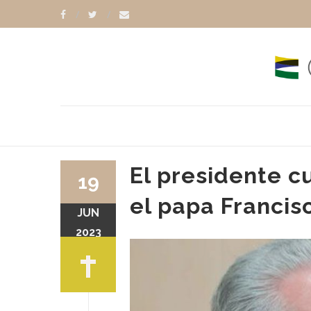
El presidente 
19
el papa Francisc
JUN
CTO XVI
PIETRO PAROLIN
2023