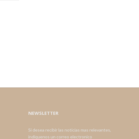
NEWSLETTER
Si desea recibir las noticias mas relevantes,
indiquenos un correo electronico