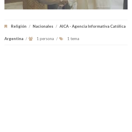
Religión
/
Nacionales
/
AICA - Agencia Informativa Católica
Argentina
/
1 persona
/
1 tema