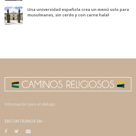
Una universidad española crea un menú solo para
musulmanes, sin cerdo y con carne halal
Información para el diálogo
ENCONTRANOS EN :