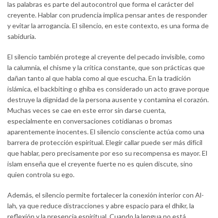
las palabras es parte del autocontrol que forma el carácter del
creyente. Hablar con prudencia implica pensar antes de responder
y evitar la arrogancia. El silencio, en este contexto, es una forma de
sabiduría.
El silencio también protege al creyente del pecado invisible, como
la calumnia, el chisme y la crítica constante, que son prácticas que
dañan tanto al que habla como al que escucha. En la tradición
islámica, el backbiting o ghiba es considerado un acto grave porque
destruye la dignidad de la persona ausente y contamina el corazón.
Muchas veces se cae en este error sin darse cuenta,
especialmente en conversaciones cotidianas o bromas
aparentemente inocentes. El silencio consciente actúa como una
barrera de protección espiritual. Elegir callar puede ser más difícil
que hablar, pero precisamente por eso su recompensa es mayor. El
islam enseña que el creyente fuerte no es quien discute, sino
quien controla su ego.
Además, el silencio permite fortalecer la conexión interior con Al-
lah, ya que reduce distracciones y abre espacio para el dhikr, la
reflexión y la presencia espiritual. Cuando la lengua no está