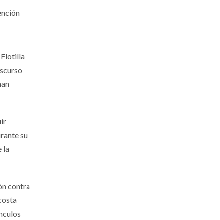
ención
Flotilla
iscurso
han
ir
urante su
 la
ión contra
 costa
ínculos