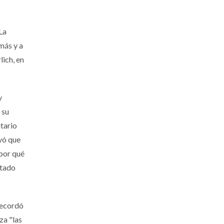
La
más y a
lich, en
y
 su
itario
ayó que
 por qué
stado
recordó
za "las