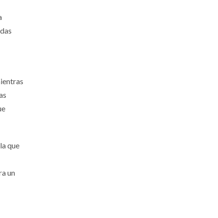
a
adas
ientras
as
ue
la que
ra un