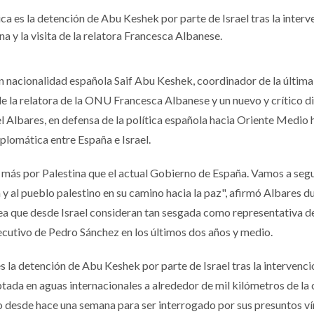
ca es la detención de Abu Keshek por parte de Israel tras la interv
ina y la visita de la relatora Francesca Albanese.
on nacionalidad española Saif Abu Keshek, coordinador de la última 
 de la relatora de la ONU Francesca Albanese y un nuevo y crítico d
l Albares, en defensa de la política española hacia Oriente Medio 
iplomática entre España e Israel.
más por Palestina que el actual Gobierno de España. Vamos a segu
 al pueblo palestino en su camino hacia la paz", afirmó Albares d
nea que desde Israel consideran tan sesgada como representativa de
Ejecutivo de Pedro Sánchez en los últimos dos años y medio.
s la detención de Abu Keshek por parte de Israel tras la intervenc
ceptada en aguas internacionales a alrededor de mil kilómetros de la
do desde hace una semana para ser interrogado por sus presuntos v