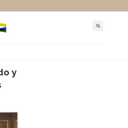
do y
s