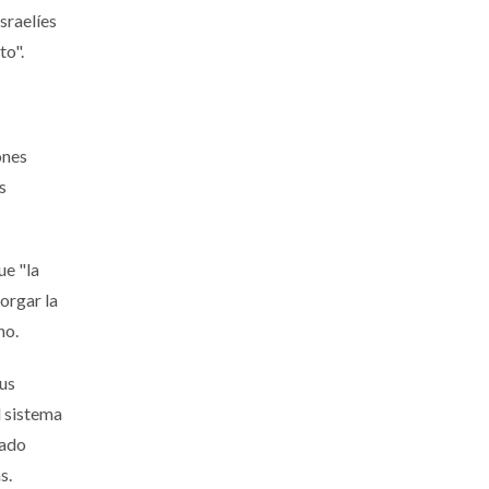
sraelíes
to".
ones
s
ue "la
orgar la
no.
sus
l sistema
nado
s.