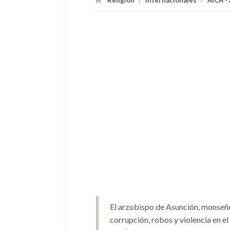
Religión
/
Internacionales
/
AICA -
El arzobispo de Asunción, monseñor
corrupción, robos y violencia en e