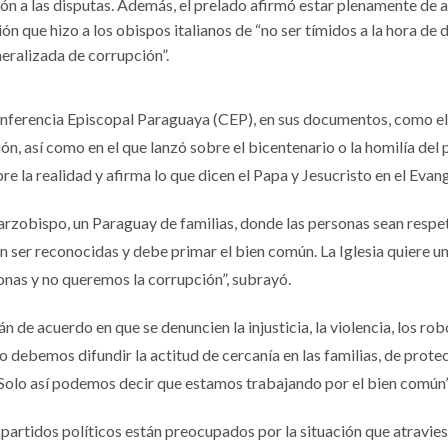
sión a las disputas. Además, el prelado afirmó estar plenamente de
ón que hizo a los obispos italianos de “no ser tímidos a la hora de 
eralizada de corrupción”.
nferencia Episcopal Paraguaya (CEP), en sus documentos, como el
n, así como en el que lanzó sobre el bicentenario o la homilía del
e la realidad y afirma lo que dicen el Papa y Jesucristo en el Evan
el arzobispo, un Paraguay de familias, donde las personas sean respe
en ser reconocidas y debe primar el bien común. La Iglesia quiere u
sonas y no queremos la corrupción”, subrayó.
án de acuerdo en que se denuncien la injusticia, la violencia, los rob
 debemos difundir la actitud de cercanía en las familias, de protec
. Solo así podemos decir que estamos trabajando por el bien común
artidos políticos están preocupados por la situación que atraviesa