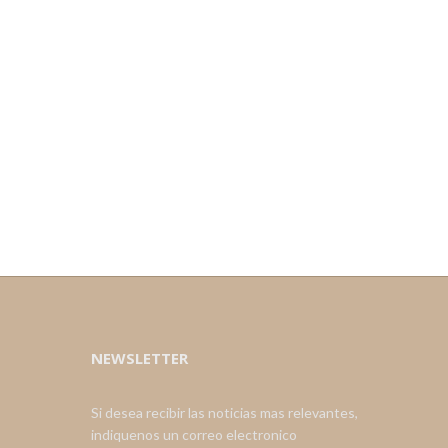
NEWSLETTER
Si desea recibir las noticias mas relevantes,
indiquenos un correo electronico