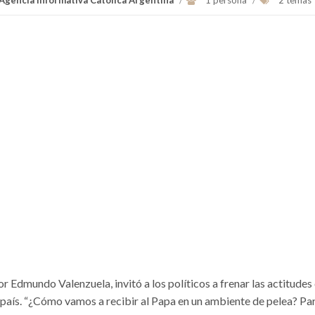
 Agencia Informativa Católica Argentina
/
1 persona
/
2 temas
 Edmundo Valenzuela, invitó a los políticos a frenar las actitudes
l país. “¿Cómo vamos a recibir al Papa en un ambiente de pelea? P