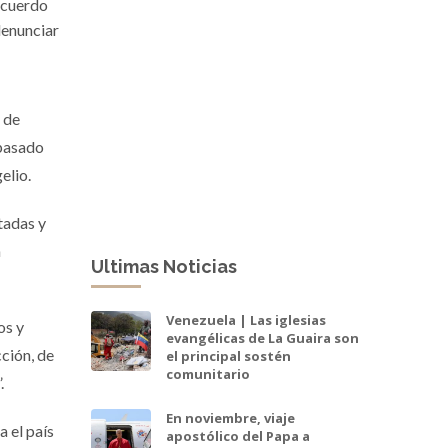
 acuerdo
denunciar
 de
 pasado
gelio.
tadas y
n
Ultimas Noticias
Venezuela | Las iglesias
os y
evangélicas de La Guaira son
ción, de
el principal sostén
comunitario
”.
En noviembre, viaje
 el país
apostólico del Papa a