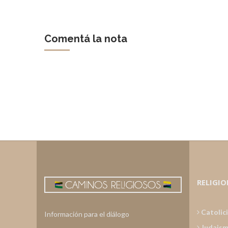
Comentá la nota
RELIGIO
Catolic
Información para el diálogo
Judais