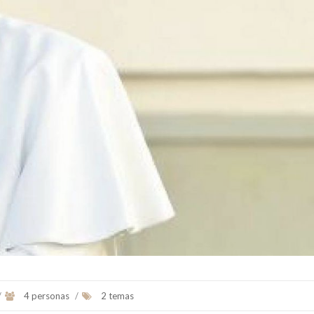
Arzobispo de Buenos Aires
Ex Presidente de la N
Argentina
Es un obispo
católico, abogado, teólogo, filós...
Ver Biografï¿½a y Noti
Ver Biografï¿½a y Noticias
/
4 personas
/
2 temas