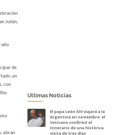
lebración
n Julián,
e año
cipar de
rtado, un
s, con
 Río
Ultimas Noticias
El papa León XIV viajará a la
uiso
Argentina en noviembre: el
Vaticano confirmó el
itinerario de una histórica
s, abran
visita de tres días