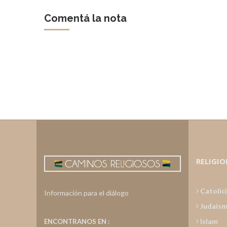
Comentá la nota
RELIGIO
Catolic
Información para el diálogo
Judais
Islam
ENCONTRANOS EN :