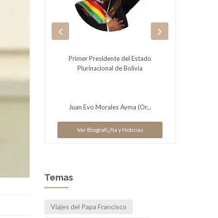
ación
Primer Presidente del Estado
Fue el 
Plurinacional de Bolivia
jesu
Bergogl
cias
V
Juan Evo Morales Ayma (Or...
Ver Biografï¿½a y Noticias
Temas
Viajes del Papa Francisco