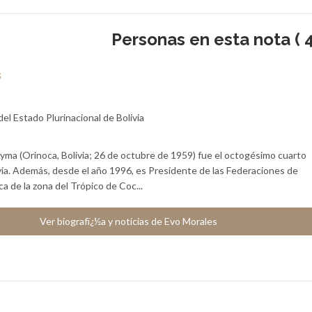
Personas en esta nota ( 4
s
el Estado Plurinacional de Bolivia
yma (Orinoca, Bolivia; 26 de octubre de 1959) fue el octogésimo cuarto
via. Además, desde el año 1996, es Presidente de las Federaciones de
 de la zona del Trópico de Coc...
Ver biografï¿½a y noticias de Evo Morales