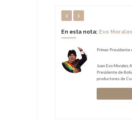
En esta nota:
Evo Morale
Primer Presidente d
inete de Argentina desde el 25
rio que durante más tiempo
Juan Evo Morales A
Presidente de Boli
productores de Coca
rnández