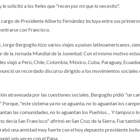
le solicitó a los fieles que "recen por mí que lo necesito".
cargo de Presidente Alberto Fernández incluya entre sus primeros 
contrarse con Francisco.
 Jorge Bergoglio hizo varios viajes a países latinoamericanos, sien
par de la Jornada Mundial de la Juventud. Con el mismo motivo estu
es viajó a Perú, Chile, Colombia, México, Cuba, Paraguay, Ecuado
onunció un recordado discurso dirigido a los movimientos sociales 
ión atravesada por las cuestiones sociales, Bergoglio pidió "un ca
 Porque, "este sistema ya no se aguanta, no lo aguantan los campe
guantan las comunidades, no lo aguantan los Pueblos… Y tampoco l
o decía San Francisco" afirmó en San Cruz de la Sierra. Fue tambi
rabó una amistad muy fuerte con el hoy depuesto presidente boli
unió seis veces con el Papa.