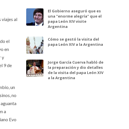
El Gobierno aseguró que es
una "enorme alegría" que el
viajes al
papa León XIV visite
Argentina
Cómo se gestó la visita del
do el
papa León XIV a la Argentina
vo en
r y
Jorge García Cuerva habló de
el 9 de
la preparación y dio detalles
de la visita del papa León XIV
a la Argentina
mbio, un
sinos, no
o aguanta
én a
viano Evo