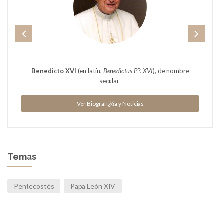
Benedicto XVI
(en latín,
Benedictus PP. XVI
), de nombre
secular
Ver Biografï¿½a y Noticias
Temas
Pentecostés
Papa León XIV