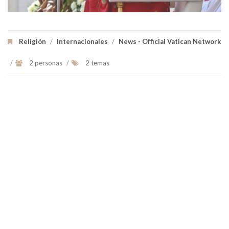
Religión
/
Internacionales
/
News - Official Vatican Network
/
2 personas
/
2 temas