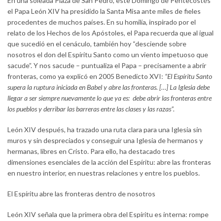
En una soleada Plaza de San Pedro, este Domingo de Pentecostés
el Papa León XIV ha presidido la Santa Misa ante miles de fieles
procedentes de muchos países. En su homilía, inspirado por el
relato de los Hechos de los Apóstoles, el Papa recuerda que al igual
que sucedió en el cenáculo, también hoy “desciende sobre
nosotros el don del Espíritu Santo como un viento impetuoso que
sacude”. Y nos sacude – puntualiza el Papa – precisamente a abrir
fronteras, como ya explicó en 2005 Benedicto XVI:
“El Espíritu Santo
supera la ruptura iniciada en Babel y abre las fronteras. […] La Iglesia debe
llegar a ser siempre nuevamente lo que ya es: debe abrir las fronteras entre
los pueblos y derribar las barreras entre las clases y las razas”.
León XIV después, ha trazado una ruta clara para una Iglesia sin
muros y sin despreciados y conseguir una Iglesia de hermanos y
hermanas, libres en Cristo. Para ello, ha destacado tres
dimensiones esenciales de la acción del Espíritu: abre las fronteras
en nuestro interior, en nuestras relaciones y entre los pueblos.
El Espíritu abre las fronteras dentro de nosotros
León XIV señala que la primera obra del Espíritu es interna: rompe