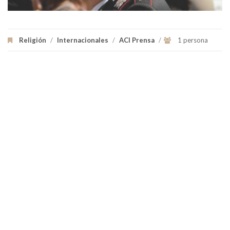
Religión
/
Internacionales
/
ACI Prensa
/
1 persona