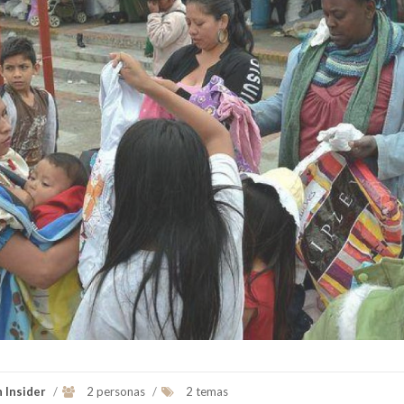
Ver Biografï¿½a y Notic
Fue el primer Papa americano es el
jesuita argentino Jorge Mario
Bergoglio, arzobispo de Buenos A...
Ver Biografï¿½a y Noticias
n Insider
/
2 personas
/
2 temas