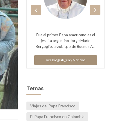
ias
V
Fue el primer Papa americano es el
jesuita argentino Jorge Mario
Bergoglio, arzobispo de Buenos A...
Ver Biografï¿½a y Noticias
Temas
Viajes del Papa Francisco
El Papa Francisco en Colombia