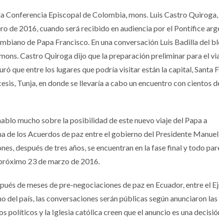
 la Conferencia Episcopal de Colombia, mons. Luis Castro Quiroga, 
ro de 2016, cuando será recibido en audiencia por el Pontífice arg
lombiano de Papa Francisco. En una conversación Luis Badilla del b
mons. Castro Quiroga dijo que la preparación preliminar para el via
ó que entre los lugares que podría visitar están la capital, Santa 
cesis, Tunja, en donde se llevaría a cabo un encuentro con cientos d
hablo mucho sobre la posibilidad de este nuevo viaje del Papa a
ma de los Acuerdos de paz entre el gobierno del Presidente Manuel
ones, después de tres años, se encuentran en la fase final y todo pa
l próximo 23 de marzo de 2016.
espués de meses de pre-negociaciones de paz en Ecuador, entre el Ej
o del país, las conversaciones serán públicas según anunciaron las 
s políticos y la Iglesia católica creen que el anuncio es una decisi