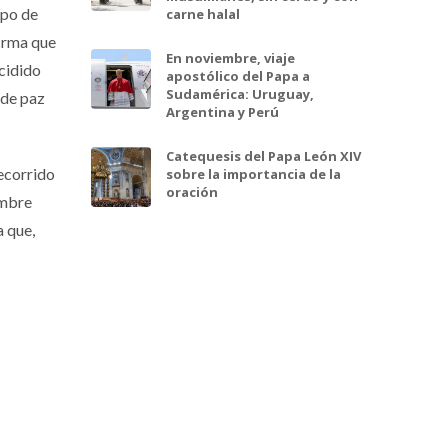
spo de
carne halal
firma que
En noviembre, viaje
ecidido
apostólico del Papa a
Sudamérica: Uruguay,
 de paz
Argentina y Perú
Catequesis del Papa León XIV
ecorrido
sobre la importancia de la
oración
embre
a que,