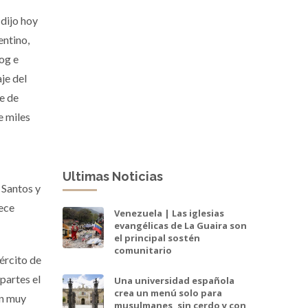
dijo hoy
entino,
log e
je del
Fe de
e miles
Ultimas Noticias
 Santos y
rece
Venezuela | Las iglesias
evangélicas de La Guaira son
el principal sostén
comunitario
ército de
partes el
Una universidad española
crea un menú solo para
ón muy
musulmanes, sin cerdo y con