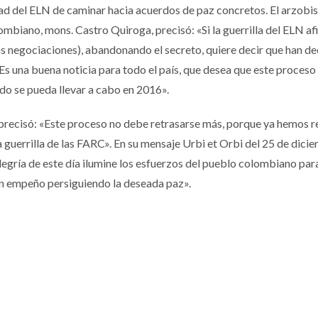
ad del ELN de caminar hacia acuerdos de paz concretos. El arzobi
mbiano, mons. Castro Quiroga, precisó: «Si la guerrilla del ELN a
las negociaciones), abandonando el secreto, quiere decir que han d
s una buena noticia para todo el país, que desea que este proceso
do se pueda llevar a cabo en 2016».
o precisó: «Este proceso no debe retrasarse más, porque ya hemos r
 guerrilla de las FARC». En su mensaje Urbi et Orbi del 25 de dici
legría de este día ilumine los esfuerzos del pueblo colombiano par
on empeño persiguiendo la deseada paz».