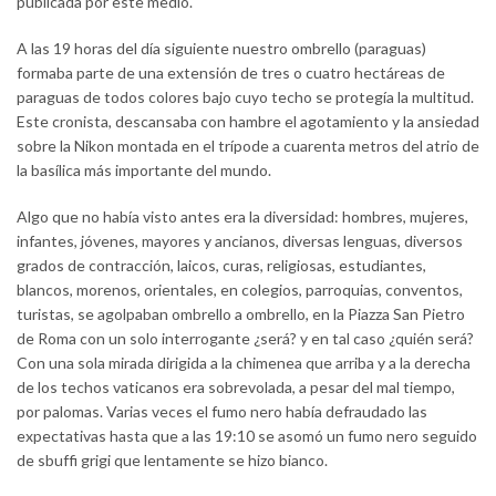
publicada por este medio.
A las 19 horas del día siguiente nuestro ombrello (paraguas)
formaba parte de una extensión de tres o cuatro hectáreas de
paraguas de todos colores bajo cuyo techo se protegía la multitud.
Este cronista, descansaba con hambre el agotamiento y la ansiedad
sobre la Nikon montada en el trípode a cuarenta metros del atrio de
la basílica más importante del mundo.
Algo que no había visto antes era la diversidad: hombres, mujeres,
infantes, jóvenes, mayores y ancianos, diversas lenguas, diversos
grados de contracción, laicos, curas, religiosas, estudiantes,
blancos, morenos, orientales, en colegios, parroquias, conventos,
turistas, se agolpaban ombrello a ombrello, en la Piazza San Pietro
de Roma con un solo interrogante ¿será? y en tal caso ¿quién será?
Con una sola mirada dirigida a la chimenea que arriba y a la derecha
de los techos vaticanos era sobrevolada, a pesar del mal tiempo,
por palomas. Varias veces el fumo nero había defraudado las
expectativas hasta que a las 19:10 se asomó un fumo nero seguido
de sbuffi grigi que lentamente se hizo bianco.