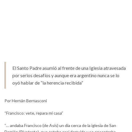
El Santo Padre asumió al frente de una Iglesia atravesada
por serios desafíos y aunque era argentino nunca se lo
oyó hablar de “la herencia recibida”
Por Hernán Bernasconi
“Francisco: vete, repara mi casa”
“… andaba Francisco (de Asís) un día cerca de la iglesia de San
Damián (Rivotorto), que estaba casi derruida y se encontraba