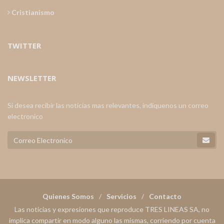
Cristianismo
TWITTER
NEWSLETTER
Si desea recibir las noticias mas relevantes, indiquenos un correo
electronico
Quienes Somos
Servicios
Contacto
Las noticias y expresiones que reproduce TRES LINEAS SA, no
implica compartir en modo alguno las mismas, corriendo por cuenta