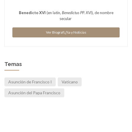
 de nombre
Fue el primer Papa americano es el jesuita argenti
Mario Bergoglio, arzobispo de Buenos A...
Ver Biografï¿½a y Noticias
Temas
Asunción de Francisco I
Vaticano
Asunción del Papa Francisco