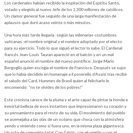
Los cardenales habían recibido la inspiración del Espíritu Santo,
votado y elegido al nuevo Jefe de los 1.300 millones de católicos.
Un clamor general fue seguido de una larga manifestación de
aplausos que duró acaso veinte o más minutos.
Una hora más tarde llegaría -según las milenarias costumbres
vaticanas -el nombre original y el nombre adoptado por el electo
para su ejercicio. Todo lo que siguió el lector lo sabe. El Cardenal
francés Jean-Louis Tauran apareció en el balcón y en un mal
español anunció el nombre del nuevo pontífice: Jorge Mario
Bergoglio quien escogía el nombre de Francisco. Después se supo
que lo había decidido en homenaje a il poverello d’Assisi tras recibir
el saludo del Card. Hummes de Brasil quien al felicitarlo le
encomendó: “no te olvides de los pobres!”
Este cronista carece de la pluma y el arte capaz de pintar la honda e
inmortal belleza de esos instantes que impresionaron su corazón y
su pensamiento para el resto de su vida. El movimiento del pueblo
se asemejaba a las olas de un océano que choca con la atmósfera
yendo y viniendo como si fuera uno, en la misma plaza gigantesca.
Un acto de comunión total. Con Cristo, con el ungido y con el