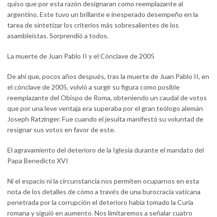
quiso que por esta razón designaran como reemplazante al
argentino. Este tuvo un brillante e inesperado desempeño en la
tarea de sintetizar los criterios más sobresalientes de los
asambleístas. Sorprendió a todos.
La muerte de Juan Pablo II y el Cónclave de 2005
De ahí que, pocos años después, tras la muerte de Juan Pablo II, en
el cónclave de 2005, volvió a surgir su figura como posible
reemplazante del Obispo de Roma, obteniendo un caudal de votos
que por una leve ventaja era superaba por el gran teólogo alemán
Joseph Ratzinger. Fue cuando el jesuita manifestó su voluntad de
resignar sus votos en favor de este.
El agravamiento del deterioro de la Iglesia durante el mandato del
Papa Benedicto XVI
Ni el espacio ni la circunstancia nos permiten ocuparnos en esta
nota de los detalles de cómo a través de una burocracia vaticana
penetrada por la corrupción el deterioro había tomado la Curia
romana y siguió en aumento. Nos limitaremos a señalar cuatro