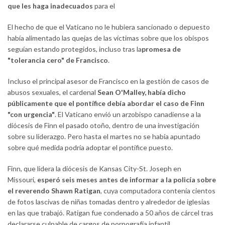
que les haga inadecuados
para el
El hecho de que el Vaticano no le hubiera sancionado o depuesto
había alimentado las quejas de las víctimas sobre que los obispos
seguían estando protegidos, incluso tras la
promesa de
"tolerancia cero" de Francisco
.
Incluso el principal asesor de Francisco en la gestión de casos de
abusos sexuales, el cardenal
Sean O'Malley, había dicho
públicamente que el pontífice debía abordar el caso de Finn
"con urgencia"
. El Vaticano envió un arzobispo canadiense a la
diócesis de Finn el pasado otoño, dentro de una investigación
sobre su liderazgo. Pero hasta el martes no se había apuntado
sobre qué medida podría adoptar el pontífice puesto.
Finn, que lidera la diócesis de Kansas City-St. Joseph en
Missouri,
esperó seis meses antes de informar a la policía sobre
el reverendo Shawn Ratigan
, cuya computadora contenía cientos
de fotos lascivas de niñas tomadas dentro y alrededor de iglesias
en las que trabajó. Ratigan fue condenado a 50 años de cárcel tras
declararse culpable de cargos de pornografía infantil.