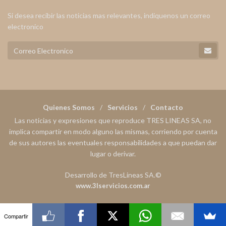
Si desea recibir las noticias mas relevantes, indiquenos un correo
electronico
Quienes Somos
Servicios
Contacto
Las noticias y expresiones que reproduce TRES LINEAS SA, no
implica compartir en modo alguno las mismas, corriendo por cuenta
de sus autores las eventuales responsabilidades a que puedan dar
lugar o derivar.
Desarrollo de TresLineas SA.©
www.3lservicios.com.ar
Compartir