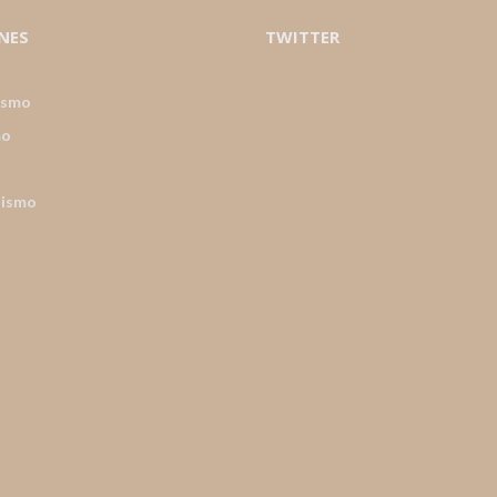
NES
TWITTER
ismo
mo
nismo