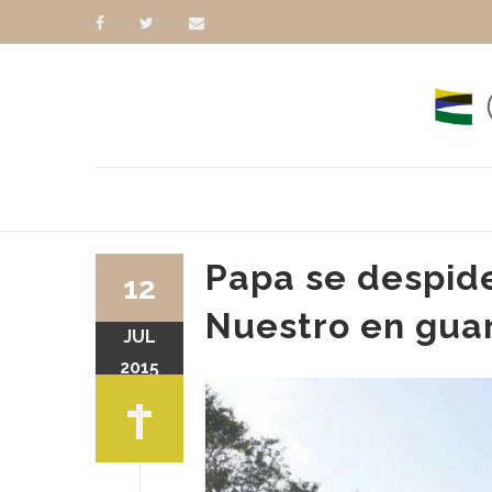
Papa se despid
12
Nuestro en gua
JUL
2015