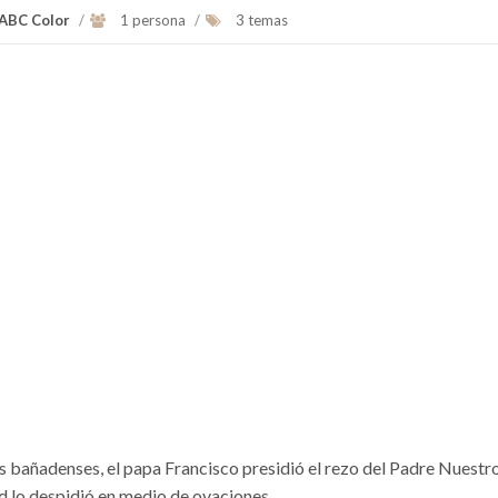
 ABC Color
/
1 persona
/
3 temas
s bañadenses, el papa Francisco presidió el rezo del Padre Nuestr
d lo despidió en medio de ovaciones.