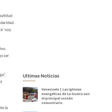
multitud
idaridad.
ir 'soy
ivo.
go ser
ga”,
Ultimas Noticias
el
Venezuela | Las iglesias
evangélicas de La Guaira son
el principal sostén
comunitario
te la