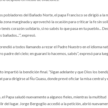
os pobladores del Bañado Norte, el papa Francisco se dirigió a la 
la zona marginada y aprovechó la ocasión para criticar la fe sin sol
 tenés corazón solidario, si no sabés lo que pasa en tu pueblo... Dec
 bañados...'”, expresó.
rendió a todos llamando a rezar el Padre Nuestro en el idioma nat
 padre del cielo; en guaraní lo hacemos, sabés”, expresó para lue
sto impartió la bendición final. “Sigan adelante y que Dios los bendi
 para dirigirse al Ñu Guasu, donde prevé oficiar la misa central y 
o, el Papa saludó nuevamente a algunos fieles, mientras la multitud
ir del lugar. Jorge Bergoglio accedió a la petición, abrió nuevamen