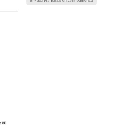
El Papa Francisco en Latinoamérica
o en