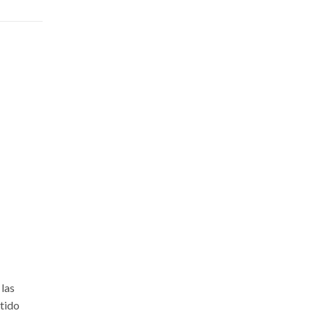
 las
rtido