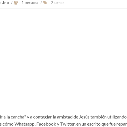
o Uno
/
1 persona
/
2 temas
lir a la cancha" y a contagiar la amistad de Jesús también utilizando
es cómo Whatsapp, Facebook y Twitter, en un escrito que fue repa