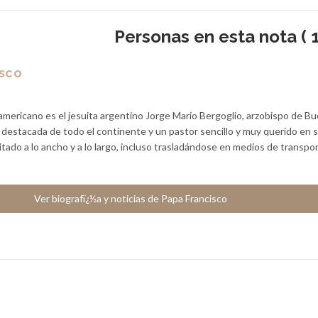
Personas en esta nota ( 1
isco
americano es el jesuita argentino Jorge Mario Bergoglio, arzobispo de B
a destacada de todo el continente y un pastor sencillo y muy querido en 
sitado a lo ancho y a lo largo, incluso trasladándose en medios de transpo
Ver biografï¿½a y noticias de Papa Francisco