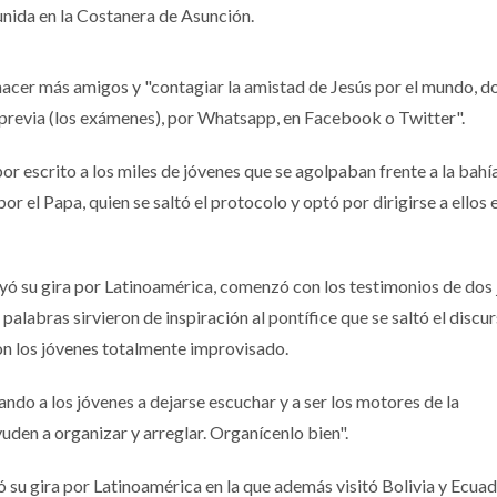
eunida en la Costanera de Asunción.
r a hacer más amigos y "contagiar la amistad de Jesús por el mundo, 
 la previa (los exámenes), por Whatsapp, en Facebook o Twitter".
or escrito a los miles de jóvenes que se agolpaban frente a la bahí
por el Papa, quien se saltó el protocolo y optó por dirigirse a ellos 
uyó su gira por Latinoamérica, comenzó con los testimonios de dos
palabras sirvieron de inspiración al pontífice que se saltó el discu
on los jóvenes totalmente improvisado.
ndo a los jóvenes a dejarse escuchar y a ser los motores de la
ayuden a organizar y arreglar. Organícenlo bien".
ó su gira por Latinoamérica en la que además visitó Bolivia y Ecuad