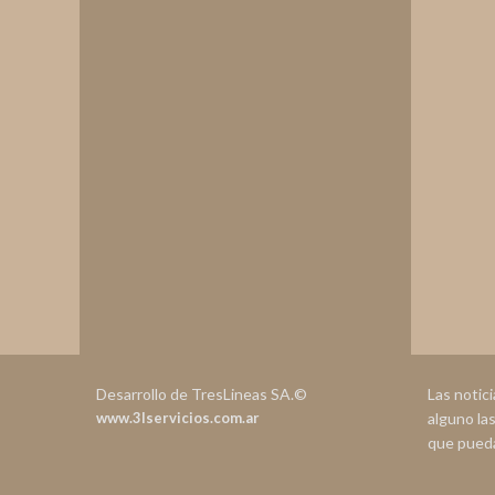
Desarrollo de TresLineas SA.©
Las notic
www.3lservicios.com.ar
alguno la
que pueda