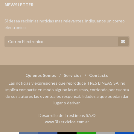
NEWSLETTER
Si desea recibir las noticias mas relevantes, indiquenos un correo
electronico
Quienes Somos
Servicios
Contacto
Las noticias y expresiones que reproduce TRES LINEAS SA, no
implica compartir en modo alguno las mismas, corriendo por cuenta
de sus autores las eventuales responsabilidades a que puedan dar
lugar o derivar.
Desarrollo de TresLineas SA.©
www.3lservicios.com.ar