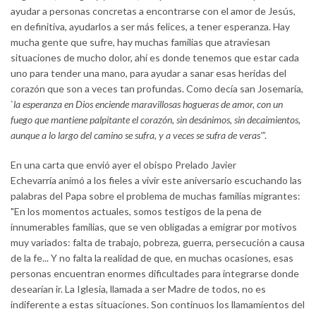
ayudar a personas concretas a encontrarse con el amor de Jesús,
en definitiva, ayudarlos a ser más felices, a tener esperanza. Hay
mucha gente que sufre, hay muchas familias que atraviesan
situaciones de mucho dolor, ahí es donde tenemos que estar cada
uno para tender una mano, para ayudar a sanar esas heridas del
corazón que son a veces tan profundas. Como decía san Josemaría,
`
la esperanza en Dios enciende maravillosas hogueras de amor, con un
fuego que mantiene palpitante el corazón, sin desánimos, sin decaimientos,
aunque a lo largo del camino se sufra, y a veces se sufra de veras’
”.
En una carta que envió ayer el obispo Prelado Javier
Echevarría animó a los fieles a vivir este aniversario escuchando las
palabras del Papa sobre el problema de muchas familias migrantes:
"En los momentos actuales, somos testigos de la pena de
innumerables familias, que se ven obligadas a emigrar por motivos
muy variados: falta de trabajo, pobreza, guerra, persecución a causa
de la fe... Y no falta la realidad de que, en muchas ocasiones, esas
personas encuentran enormes dificultades para integrarse donde
desearían ir. La Iglesia, llamada a ser Madre de todos, no es
indiferente a estas situaciones. Son continuos los llamamientos del