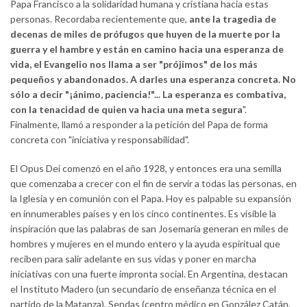
Papa Francisco a la solidaridad humana y cristiana hacia estas
personas. Recordaba recientemente que,
ante la tragedia de
decenas de miles de prófugos que huyen de la muerte por la
guerra y el hambre y están en camino hacia una esperanza de
vida, el Evangelio nos llama a ser "prójimos" de los más
pequeños y abandonados. A darles una esperanza concreta. No
sólo a decir "¡ánimo, paciencia!"... La esperanza es combativa,
con la tenacidad de quien va hacia una meta segura
".
Finalmente, llamó a responder a la petición del Papa de forma
concreta con "iniciativa y responsabilidad".
El Opus Dei comenzó en el año 1928, y entonces era una semilla
que comenzaba a crecer con el fin de servir a todas las personas, en
la Iglesia y en comunión con el Papa. Hoy es palpable su expansión
en innumerables países y en los cinco continentes. Es visible la
inspiración que las palabras de san Josemaría generan en miles de
hombres y mujeres en el mundo entero y la ayuda espiritual que
reciben para salir adelante en sus vidas y poner en marcha
iniciativas con una fuerte impronta social. En Argentina, destacan
el Instituto Madero (un secundario de enseñanza técnica en el
partido de la Matanza), Sendas (centro médico en González Catán,