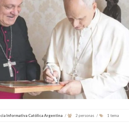
Nació en Buenos Aires el 27 de
Ver Biografï¿½a y Notic
marzo de 1961;
Ordenado sacerdote en la catedral
de la Inm...
Ver Biografï¿½a y Noticias
cia Informativa Católica Argentina
/
2 personas
/
1 tema