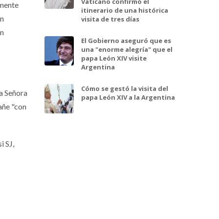
Vaticano confirmó el
amente
itinerario de una histórica
ún
visita de tres días
ón
El Gobierno aseguró que es
una "enorme alegría" que el
papa León XIV visite
Argentina
Cómo se gestó la visita del
ra Señora
papa León XIV a la Argentina
añe "con
i SJ,