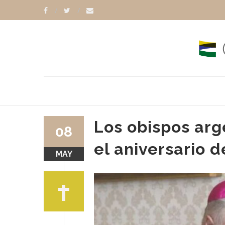
Los obispos arg
08
el aniversario d
MAY
 COLOMBO
PAPA LEÓN XIV