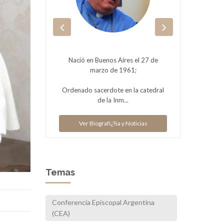
Nació en Buenos Aires el 27 de
ias
V
marzo de 1961;
Ordenado sacerdote en la catedral
de la Inm...
Ver Biografï¿½a y Noticias
Temas
Conferencia Episcopal Argentina
(CEA)