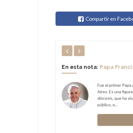
Compartir en Faceb
En esta nota:
Papa Franc
Fue el primer Papa 
Aires. Es una figur
ires el 29 de noviembre de
diócesis, que ha vi
iócesis de Buenos Aires,
público, e...
oli