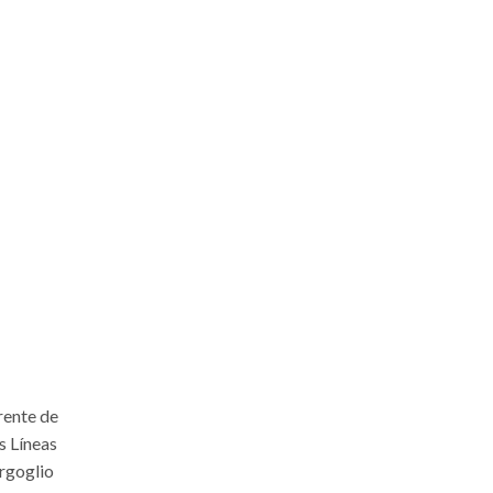
rente de
s Líneas
ergoglio