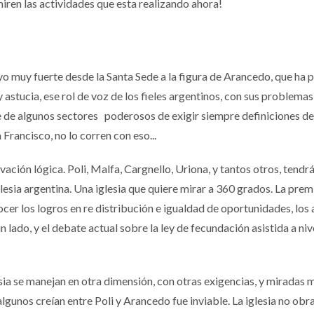
miren las actividades que esta realizando ahora!
 muy fuerte desde la Santa Sede a la figura de Arancedo, que ha 
y astucia, ese rol de voz de los fieles argentinos, con sus problemas
e de algunos sectores poderosos de exigir siempre definiciones de
 Francisco, no lo corren con eso...
ación lógica. Poli, Malfa, Cargnello, Uriona, y tantos otros, tendr
lesia argentina. Una iglesia que quiere mirar a 360 grados. La prem
ocer los logros en re distribución e igualdad de oportunidades, los
un lado, y el debate actual sobre la ley de fecundación asistida a niv
esia se manejan en otra dimensión, con otras exigencias, y miradas 
lgunos creían entre Poli y Arancedo fue inviable. La iglesia no obra