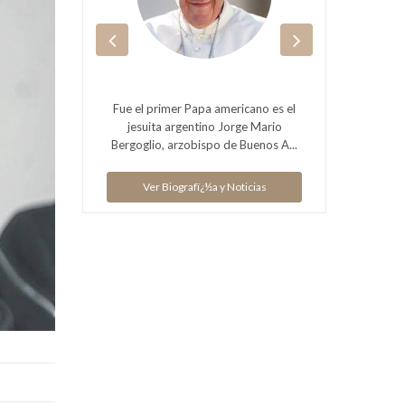
Arzobi
 Aires
Fue el primer Papa americano es el
Sa
jesuita argentino Jorge Mario
n Roberto
Bergoglio, arzobispo de Buenos A...
Nació
Ver Biografï¿½a y Noticias
ias
V