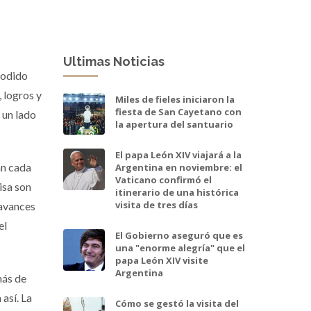
Ultimas Noticias
podido
, logros y
Miles de fieles iniciaron la
fiesta de San Cayetano con
 un lado
la apertura del santuario
El papa León XIV viajará a la
án cada
Argentina en noviembre: el
Vaticano confirmó el
isa son
itinerario de una histórica
visita de tres días
 avances
el
El Gobierno aseguró que es
una "enorme alegría" que el
papa León XIV visite
Argentina
más de
 así. La
Cómo se gestó la visita del