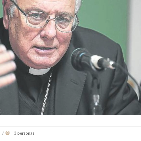
Arzobispo de la Arquidiócesis de
Santa Fe de la Vera Cruz.
Ex Arzobispo de Buenos
Nació en Buenos Aires el 26 de
Cardenal Presbítero de Sa
octubre ...
Belarmin...
Ver Biografï¿½a y Noticias
Ver Biografï¿½a y Notic
s
/
3 personas