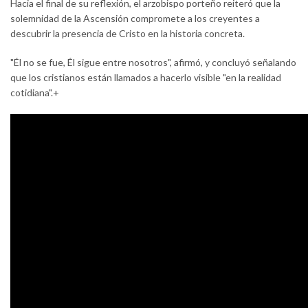
Hacia el final de su reflexión, el arzobispo porteño reiteró que la
solemnidad de la Ascensión compromete a los creyentes a
descubrir la presencia de Cristo en la historia concreta.
"Él no se fue, Él sigue entre nosotros", afirmó, y concluyó señalando
que los cristianos están llamados a hacerlo visible "en la realidad
cotidiana".+