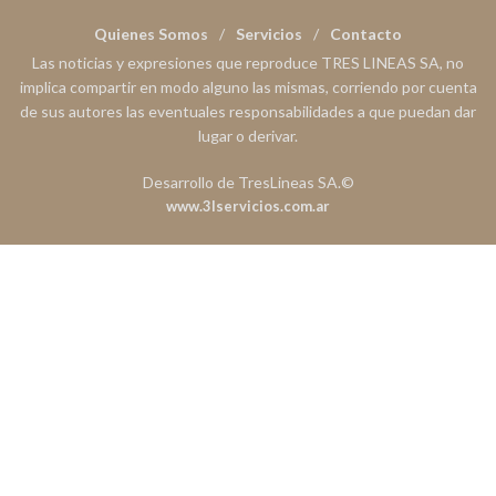
Quienes Somos
Servicios
Contacto
Las noticias y expresiones que reproduce TRES LINEAS SA, no
implica compartir en modo alguno las mismas, corriendo por cuenta
de sus autores las eventuales responsabilidades a que puedan dar
lugar o derivar.
Desarrollo de TresLineas SA.©
www.3lservicios.com.ar