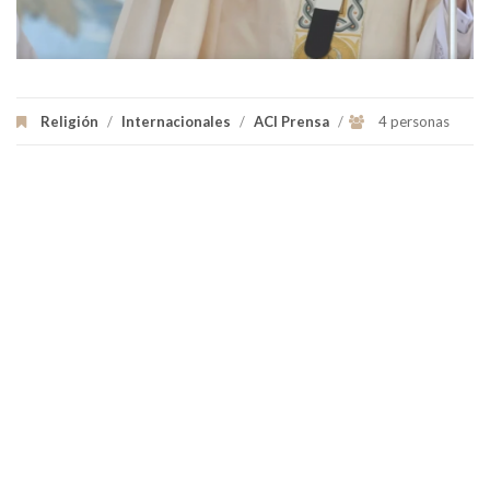
Religión
/
Internacionales
/
ACI Prensa
/
4 personas