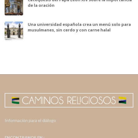
de la oración
Una universidad española crea un menú solo para
musulmanes, sin cerdo y con carne halal
Información para el diálogo
ENCONTRANOS EN :