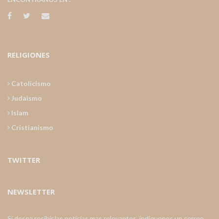
RELIGIONES
Catolicismo
Judaismo
Islam
Cristianismo
TWITTER
NEWSLETTER
Si desea recibir las noticias mas relevantes, indiquenos un correo