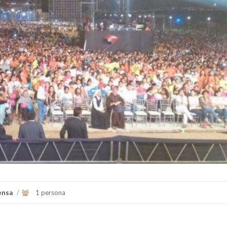
ensa
/
1 persona