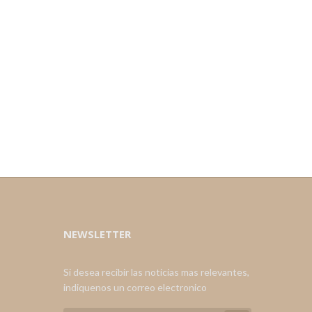
NEWSLETTER
Si desea recibir las noticias mas relevantes,
indiquenos un correo electronico