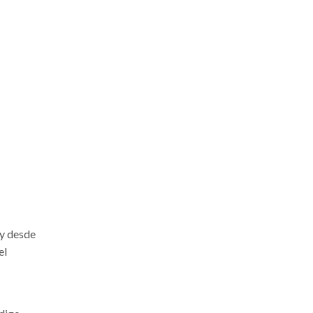
oy desde
el