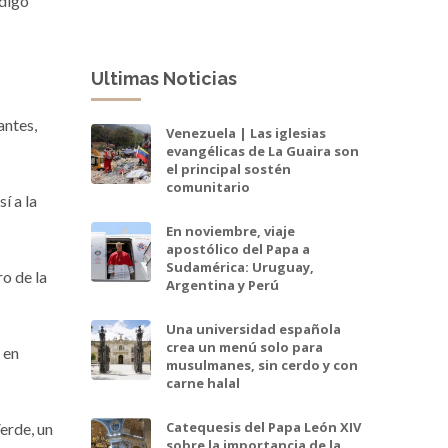
ódigo
Ultimas Noticias
antes,
Venezuela | Las iglesias
evangélicas de La Guaira son
el principal sostén
comunitario
í a la
En noviembre, viaje
apostólico del Papa a
Sudamérica: Uruguay,
ro de la
Argentina y Perú
Una universidad española
crea un menú solo para
 en
musulmanes, sin cerdo y con
carne halal
Catequesis del Papa León XIV
Verde, un
sobre la importancia de la