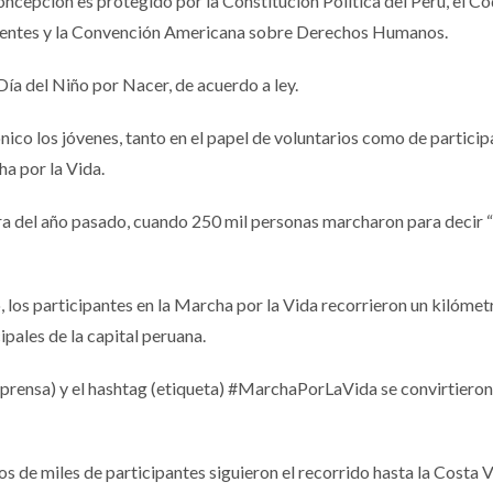
concepción es protegido por la Constitución Política del Perú, el C
escentes y la Convención Americana sobre Derechos Humanos.
 Día del Niño por Nacer, de acuerdo a ley.
nico los jóvenes, tanto en el papel de voluntarios como de particip
ha por la Vida.
ra del año pasado, cuando 250 mil personas marcharon para decir “s
 los participantes en la Marcha por la Vida recorrieron un kilómet
cipales de la capital peruana.
prensa) y el hashtag (etiqueta) #MarchaPorLaVida se convirtieron
entos de miles de participantes siguieron el recorrido hasta la Costa 