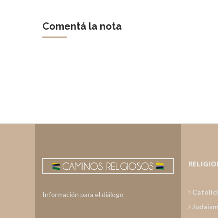
Comentá la nota
RELIGIO
Catolic
Información para el diálogo
Judais