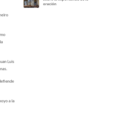
oración
neiro
timo
la
Juan Luis
nas.
 defiende
poyo a la