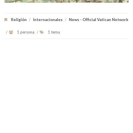
Religión
/
Internacionales
/
News - Official Vatican Network
/
1 persona
/
1 tema