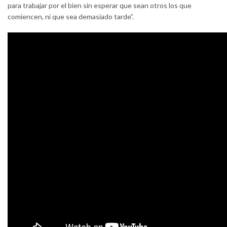
para trabajar por el bien sin esperar que sean otros los que
comiencen, ni que sea demasiado tarde”.