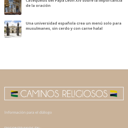
Catequesis del Papa León XIV sobre la importancia
de la oración
Una universidad española crea un menú solo para
musulmanes, sin cerdo y con carne halal
Información para el diálogo