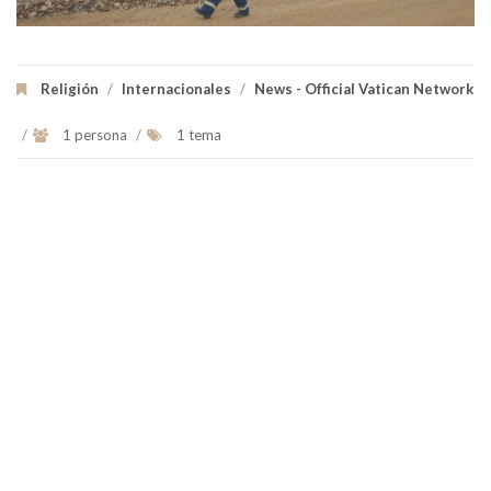
Religión
/
Internacionales
/
News - Official Vatican Network
/
1 persona
/
1 tema