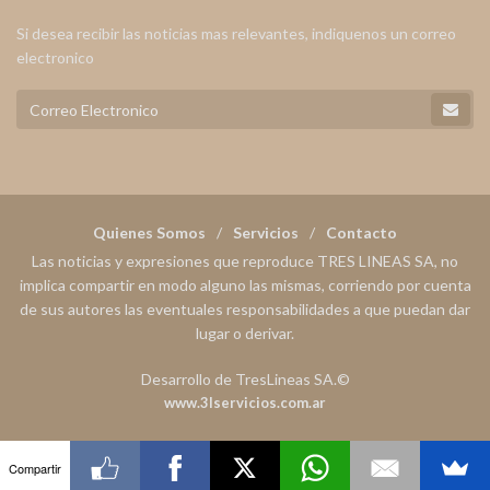
Si desea recibir las noticias mas relevantes, indiquenos un correo
electronico
Quienes Somos
Servicios
Contacto
Las noticias y expresiones que reproduce TRES LINEAS SA, no
implica compartir en modo alguno las mismas, corriendo por cuenta
de sus autores las eventuales responsabilidades a que puedan dar
lugar o derivar.
Desarrollo de TresLineas SA.©
www.3lservicios.com.ar
Compartir